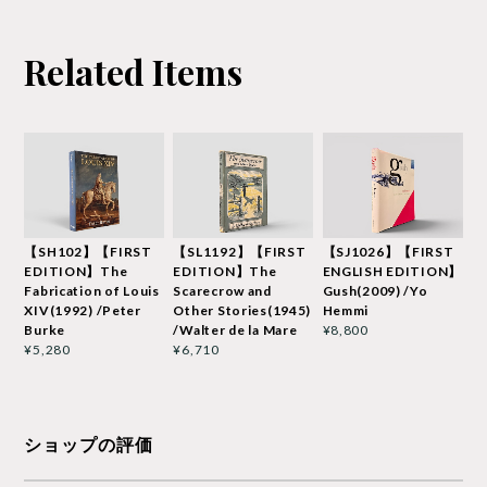
Related Items
【SH102】【FIRST
【SL1192】【FIRST
【SJ1026】【FIRST
EDITION】The
EDITION】The
ENGLISH EDITION】
Fabrication of Louis
Scarecrow and
Gush(2009) /Yo
XIV(1992) /Peter
Other Stories(1945)
Hemmi
Burke
/Walter de la Mare
¥8,800
¥5,280
¥6,710
ショップの評価