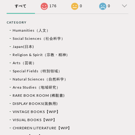
すべて
176
0
0
CATEGORY
Humanities（人文）
Social Sciences（社会科学）
Japan(日本)
Religion & Spirit（宗教・精神）
Arts（芸術）
Special Fields（特別領域）
Natural Sciences（自然科学）
Area Studies（地域研究）
RARE BOOK ROOM (稀覯書)
DISPLAY BOOKS(装飾用)
VINTAGE BOOKS【WIP】
VISUAL BOOKS【WIP】
CHIRDREN LITERATURE【WIP】