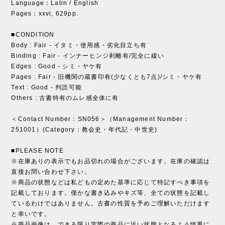
Language：Latin / English
Pages：xxvi, 629pp.
■CONDITION
Body : Fair - イタミ・使用感・劣化目立ち有
Binding : Fair - インナーヒンジ剥離有/完全に緩い
Edges : Good - シミ・ヤケ有
Pages : Fair - 旧機関の蔵書印有(少なくとも7点)/シミ・ヤケ有
Text : Good - 判読可能
Others : 古書特有のムレ感全体に有
＜Contact Number：SN056＞（Management Number：
251001）(Category：教会史・年代記・中世史)
■PLEASE NOTE
※在庫ありの表示でもお品切れの場合がございます。在庫の確認は
直接お問い合わせ下さい。
※商品の状態などは私どもの定めた基準に応じて特記すべき事項を
記載しております。僅かな書き込みやキズ等、全ての状態を記載し
ているわけではありません。古書の性質を予めご理解いただけます
と幸いです。
※商品画像は、できる限り実際の商品に近い状態となるよう慎重に