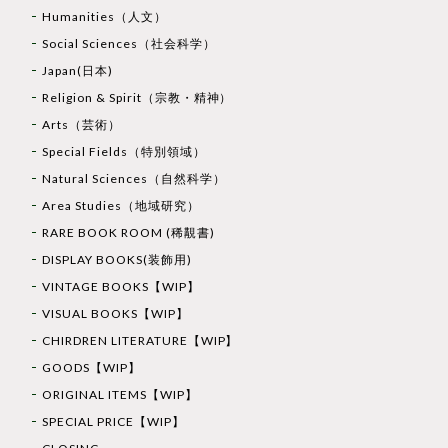
Humanities（人文）
Social Sciences（社会科学）
Japan(日本)
Religion & Spirit（宗教・精神）
Arts（芸術）
Special Fields（特別領域）
Natural Sciences（自然科学）
Area Studies（地域研究）
RARE BOOK ROOM (稀覯書)
DISPLAY BOOKS(装飾用)
VINTAGE BOOKS【WIP】
VISUAL BOOKS【WIP】
CHIRDREN LITERATURE【WIP】
GOODS【WIP】
ORIGINAL ITEMS【WIP】
SPECIAL PRICE【WIP】