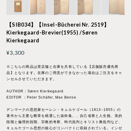
【SIB034】【Insel-Bücherei Nr. 2519】
Kierkegaard-Brevier(1955) /Søren
Kierkegaard
¥3,300
※こちらの商品は実店舗と在庫を共有している【店舗販売優先商
品】となります。在庫のご用意ができなかった場合はご注文をキャ
ンセルさせていただきます。
AUTHOR：Søren Kierkegaard
EDITOR ：Peter Schäfer, Max Bense
デンマークの思想家セーレン・キェルケゴール（1813–1855）の
著作から主要な断章を精選した抜粋集。、自己省察と人生観、美的
段階と倫理的段階、宗教的考察、時代批判とキリスト教批判など、
キェルケゴール思想の核心がコンパクトに収録されている。インゼ