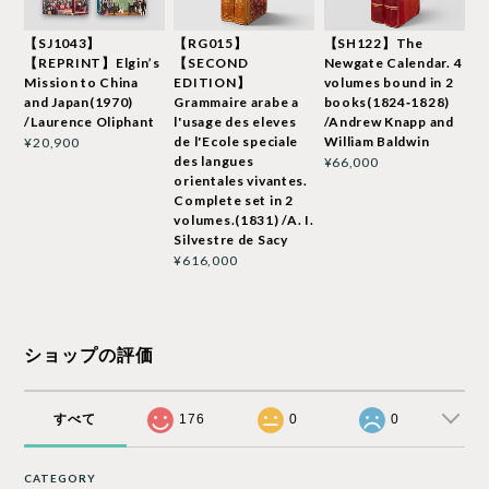
【SJ1043】
【RG015】
【SH122】The
【REPRINT】Elgin’s
【SECOND
Newgate Calendar. 4
Mission to China
EDITION】
volumes bound in 2
and Japan(1970)
Grammaire arabe a
books(1824‐1828)
/Laurence Oliphant
l'usage des eleves
/Andrew Knapp and
de l'Ecole speciale
William Baldwin
¥20,900
des langues
¥66,000
orientales vivantes.
Complete set in 2
volumes.(1831) /A. I.
Silvestre de Sacy
¥616,000
ショップの評価
すべて
176
0
0
CATEGORY