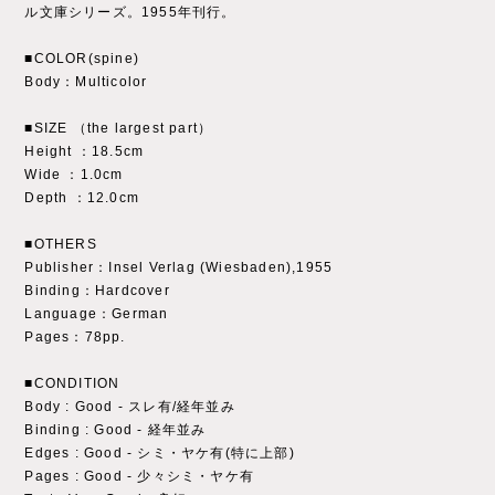
ル文庫シリーズ。1955年刊行。
■COLOR(spine)
Body：Multicolor
■SIZE （the largest part）
Height ：18.5cm
Wide ：1.0cm
Depth ：12.0cm
■OTHERS
Publisher：Insel Verlag (Wiesbaden),1955
Binding：Hardcover
Language：German
Pages：78pp.
■CONDITION
Body : Good - スレ有/経年並み
Binding : Good - 経年並み
Edges : Good - シミ・ヤケ有(特に上部)
Pages : Good - 少々シミ・ヤケ有