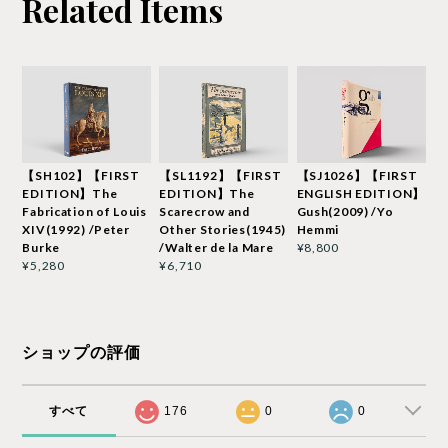
Related Items
【SH102】【FIRST
【SL1192】【FIRST
【SJ1026】【FIRST
EDITION】The
EDITION】The
ENGLISH EDITION】
Fabrication of Louis
Scarecrow and
Gush(2009) /Yo
XIV(1992) /Peter
Other Stories(1945)
Hemmi
Burke
/Walter de la Mare
¥8,800
¥5,280
¥6,710
ショップの評価
すべて
176
0
0