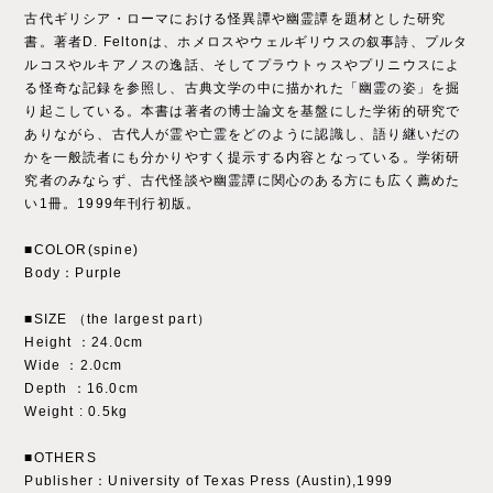
古代ギリシア・ローマにおける怪異譚や幽霊譚を題材とした研究
書。著者D. Feltonは、ホメロスやウェルギリウスの叙事詩、プルタ
ルコスやルキアノスの逸話、そしてプラウトゥスやプリニウスによ
る怪奇な記録を参照し、古典文学の中に描かれた「幽霊の姿」を掘
り起こしている。本書は著者の博士論文を基盤にした学術的研究で
ありながら、古代人が霊や亡霊をどのように認識し、語り継いだの
かを一般読者にも分かりやすく提示する内容となっている。学術研
究者のみならず、古代怪談や幽霊譚に関心のある方にも広く薦めた
い1冊。1999年刊行初版。
■COLOR(spine)
Body：Purple
■SIZE （the largest part）
Height ：24.0cm
Wide ：2.0cm
Depth ：16.0cm
Weight : 0.5kg
■OTHERS
Publisher：University of Texas Press (Austin),1999