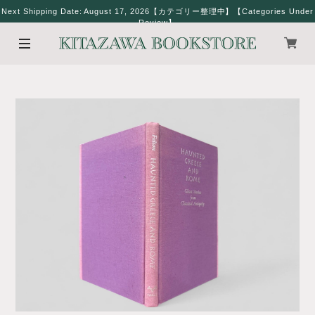
Next Shipping Date: August 17, 2026【カテゴリー整理中】【Categories Under
Review】