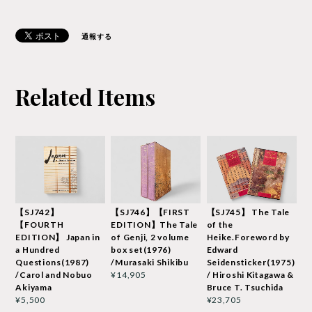
通報する
Related Items
【SJ742】
【SJ746】【FIRST
【SJ745】 The Tale
【FOURTH
EDITION】The Tale
of the
EDITION】 Japan in
of Genji, 2 volume
Heike.Foreword by
a Hundred
box set(1976)
Edward
Questions(1987)
/Murasaki Shikibu
Seidensticker(1975)
/Carol and Nobuo
/ Hiroshi Kitagawa &
¥14,905
Akiyama
Bruce T. Tsuchida
¥5,500
¥23,705