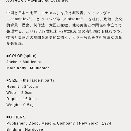
AUTHOR：Maynard G. Cosgrove
中国と日本の七宝（エナメル）を扱う概説書。シャンルヴェ
（champlevé） と クロワゾネ（cloisonné） を柱に、政治・文化
的背景、歴史、制作法、意匠と象徴、他の美術との関係を章立てで
整理する。とりわけ19世紀末〜20世紀初頭の流行期にも触れつつ、
技法と美意匠の展開を通史的に描く。カラー写真を含む豊富な図版
多数収録。
■COLOR(spine)
Jacket：Multicolor
Main body：Multicolor
■SIZE （the largest part）
Height ：24.0cm
Wide ：2.0cm
Depth ：16.0cm
Weight : 0.5kg
■OTHERS
Publisher：Dodd, Mead & Company（New York）,1974
Binding：Hardcover