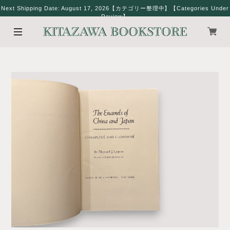
Next Shipping Date: August 17, 2026【カテゴリー整理中】【Categories Under
Review】