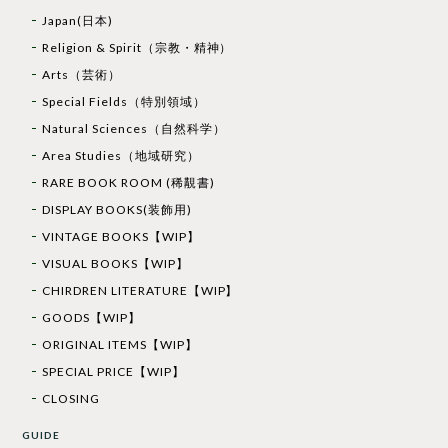
Japan(日本)
Religion & Spirit（宗教・精神）
Arts（芸術）
Special Fields（特別領域）
Natural Sciences（自然科学）
Area Studies（地域研究）
RARE BOOK ROOM (稀覯書)
DISPLAY BOOKS(装飾用)
VINTAGE BOOKS【WIP】
VISUAL BOOKS【WIP】
CHIRDREN LITERATURE【WIP】
GOODS【WIP】
ORIGINAL ITEMS【WIP】
SPECIAL PRICE【WIP】
CLOSING
GUIDE