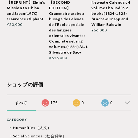
【REPRINT】Elgin’s
【SECOND
Newgate Calendar. 4
Mission to China
EDITION】
volumes bound in 2
and Japan(1970)
Grammaire arabe a
books(1824‐1828)
/Laurence Oliphant
l'usage des eleves
/Andrew Knapp and
de l'Ecole speciale
William Baldwin
¥20,900
des langues
¥66,000
orientales vivantes.
Complete set in 2
volumes.(1831) /A. I.
Silvestre de Sacy
¥616,000
ショップの評価
すべて
176
0
0
CATEGORY
Humanities（人文）
Social Sciences（社会科学）