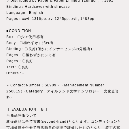
／Distributed by Faber & Faber Limited（London）, 1991
Binding：Hardcover with slipcase
Language：English
Pages：xxvi, 1316pp. xv, 1245pp. xvii, 1483pp.
■CONDITION
Box : 〇少々使用感有
Body : 〇極わずかに汚れ有
Binding : 〇良好(僅かにインナーヒンジの分離有)
Edges : 〇極わずかにシミ有
Pages : 〇良好
Text : 〇良好
Others : ‐
＜Contact Number：SL909＞（Management Number：
250815）(Category：アイルランド文学アンソロジー・文化史資
料)
【 EVALUATION： B 】
※商品評価ついて
取扱商品は全て古書(second-hand)となります。コンディションと
市場価値を併せて当店独自の基準で評価したものとなり、装丁の状