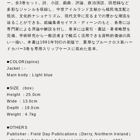
ー。全3巻セット。詩、小説、戯曲、評論、政治演説、回想録など
多彩なジャンルを収録し、中世アイルランド文献から植民地支配と
抵抗、文化的ナショナリズム、現代文学に至るまでの豊かな潮流を
辿ることができる。総編集者セイマス・ディーンのもと、各巻には
専門家による序論や解説を付し、巻末には索引・書誌・著者略歴を
完備。学術研究から一般読者まで幅広く活用できる資料的価値の高
い一揃い。本書は1991年刊行の初版で、重厚なブルークロス装ハー
ドカバー3巻を専用スリップケースに収めた造本。
■COLOR(spine)
Jacket：‐
Main body：Light blue
■SIZE （box）
Height ：25.0cm
Wide ：13.0cm
Depth ：19.0cm
Weight : 4.7kg
■OTHERS
Publisher：Field Day Publications（Derry, Northern Ireland）