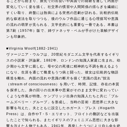
ることから始まり、旅先での出会いや異国での経験を通して内面が
変化していく姿を描く。社交界の慣習や人間関係の揺らぎを繊細に
すくい取り、終盤には熱病による突然の悲劇が訪れる。比較的伝統
的な叙述法を取りつつも、後のウルフ作品に通じる心理描写や意識
の流れの萌芽が見られる、文学史的にも重要な一冊である。本書は
第7刷（1957年）版で、姉ヴァネッサ・ベルが手がけた装幀デザイ
ンも印象的。
■Virginia Woolf(1882-1941)
ヴァージニア・ウルフは、20世紀モダニズム文学を代表するイギリ
スの小説家・評論家。1882年、ロンドンの知識人家庭に生まれ。幼
少期から文学に親しむ。母や父の死後に精神的な不調を抱えるよう
になり、生涯を通じて幾度もうつ病と闘った。彼女は伝統的な物語
構造を離れ、内面の流れや意識の断片を描く“意識の流れ”技法
（stream of consciousness）を用いて、時間、記憶、存在の本質
を探求した。身の回りの出来事や思索がそのまま文学に変わってい
くような作風が特徴。ケンブリッジ出身の知識人たちと共に「ブル
ームズベリー・グループ」を形成し、当時の芸術・思想界に大きな
影響を与えた。夫とともに設立したホガース・プレス（Hogarth
Press）は、自作やT・S・エリオット、フロイトの翻訳などを出版
したことで知られる。またイギリスのフェミニズム思想に大きな影
響を与えた人物でもある。1941年、再発したうつにより自ら命を絶