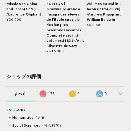
Mission to China
EDITION】
volumes bound in 2
and Japan(1970)
Grammaire arabe a
books(1824‐1828)
/Laurence Oliphant
l'usage des eleves
/Andrew Knapp and
de l'Ecole speciale
William Baldwin
¥20,900
des langues
¥66,000
orientales vivantes.
Complete set in 2
volumes.(1831) /A. I.
Silvestre de Sacy
¥616,000
ショップの評価
すべて
176
0
0
CATEGORY
Humanities（人文）
Social Sciences（社会科学）