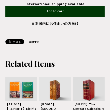
International shipping available
Add to cart
日本国内にお住まいの方向け
通報する
Related Items
【SJ1043】
【RG015】
【SH122】The
【REPRINT】Elgin’s
【SECOND
Newgate Calendar. 4