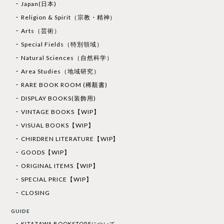
Japan(日本)
Religion & Spirit（宗教・精神）
Arts（芸術）
Special Fields（特別領域）
Natural Sciences（自然科学）
Area Studies（地域研究）
RARE BOOK ROOM (稀覯書)
DISPLAY BOOKS(装飾用)
VINTAGE BOOKS【WIP】
VISUAL BOOKS【WIP】
CHIRDREN LITERATURE【WIP】
GOODS【WIP】
ORIGINAL ITEMS【WIP】
SPECIAL PRICE【WIP】
CLOSING
GUIDE
KITAZAWA BOOKSTOREについて