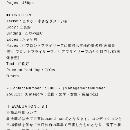
Pages：458pp.
■CONDITION
Jacket : △ヤケ・小さなダメージ有
Body : 〇良好
Binding : △やや緩い
Edges : △ヤケ有
Pages : 〇フロントフライリーフに前持ち主様の署名有(画像参
照)、フロントフライリーフ、リアフライリーフのヤケ目立ち有(画
像参照)
Text : 〇良好
Price on front flap：〇Yes.
Others : ‐
＜Contact Number：SL883＞（Management Number：
250813）(Category：英国・文学・女性・長編小説)
【 EVALUATION： B 】
※商品評価ついて
取扱商品は全て古書(second-hand)となります。コンディションと
市場価値を併せて当店独自の基準で評価したものとなり、装丁の状