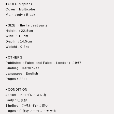
■COLOR(spine)
Cover：Multicolor
Main body：Black
■SIZE （the largest part）
Height ：22.5cm
Wide ：1.5cm
Depth ：14.5cm
Weight : 0.3kg
■OTHERS
Publisher：Faber and Faber（London）,1967
Binding：Hardcover
Language：English
Pages：88pp.
■CONDITION
Jacket : △ヨゴレ・スレ有
Body : 〇良好
Binding : 〇極わずかに緩い
Edges : 〇僅かにヨゴレ・ヤケ有