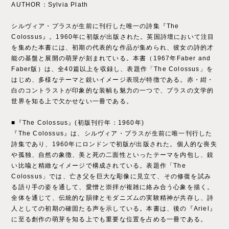
AUTHOR：Sylvia Plath
シルヴィア・プラスが生前に刊行した唯一の詩集『The
Colossus』。1960年に初版が出版された。英国詩壇において注目
を集めた本書には、初期の代表的な作品が集められ、彼女の詩的才
能の基盤と展開の萌芽が刻まれている。本書（1967年Faber and
Faber版）は、全40篇以上を収録し、表題作「The Colossus」を
はじめ、多様なテーマと鋭いイメージ表現が特徴である。赤・紺・
白のコントラストが印象的な装幀も魅力の一つで、プラスの文学的
世界を知る上で欠かせない一冊である。
■『The Colossus』(初版刊行年：1960年)
『The Colossus』は、シルヴィア・プラスが生前に唯一刊行した
詩集であり、1960年にロンドンで初版が出版された。個人的な喪失
や孤独、自然の象徴、美と死の二面性といったテーマを内包し、鋭
い比喩と精緻なイメージで構成されている。表題作「The
Colossus」では、亡き父を巨大な彫像に見立て、その修復を試み
る語り手の姿を通して、愛憎と崇拝が複雑に絡み合う心象を描く。
全体を通じて、伝統的な韻律とモダニズムの実験精神が共存し、詩
人としての初期の確固たる声を示している。本書は、後の『Ariel』
に至る創作の萌芽を知る上でも重要な位置を占める一冊である。