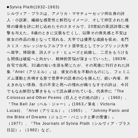
■Sylvia Plath(1932–1963)
シルヴィア・プラスは、アメリカ・マサチューセッツ州出身の詩
人・小説家。繊細な感受性と鮮烈なイメージ、そして抑圧された感
情の爆発を詩に封じ込めたそのスタイルで、20世紀の英語詩壇に衝
撃を与えた。8歳のときに父親を亡くし、以降その喪失感と不安は
彼女の作品の核となって現れる。大学では優秀な成績を収め、名門
スミス・カレッジからフルブライト奨学生としてケンブリッジ大学
へ留学。帰国後、詩人テッド・ヒューズと結婚し、二児をもうける
も関係は破綻へと向かい、精神的苦悩が深まっていった。1963年、
自宅で自死。31歳の短い生涯を閉じたが、その死後に刊行された詩
集『Ariel（アリエル）』は、彼女の名を不動のものにし、フェミニ
ズム運動と共鳴する形で世界中の読者の心を掴んだ。鋭い内省、抑
えきれない情熱、生の不安と死への憧れが織りなすその詩は、今日
でもなお鮮烈な響きをもって読み継がれている。代表作に『The
Colossus and Other Poems（巨人とその他の詩）』（1960）、
『The Bell Jar（ベル・ジャー）』(1963／筆名：Victoria
Lucas)、『Ariel（アリエル）』（1965）、『Johnny Panic and
the Bible of Dreams（ジョニー・パニックと夢の聖書）』
（1977）、『The Journals of Sylvia Plath（シルヴィア・プラス
日記）』（1982）など。