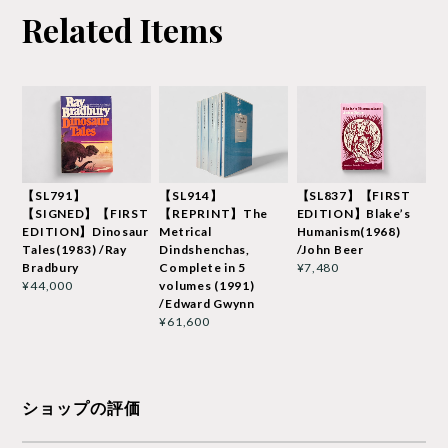
Related Items
【SL791】
【SL914】
【SL837】【FIRST
【SIGNED】【FIRST
【REPRINT】The
EDITION】Blake’s
EDITION】Dinosaur
Metrical
Humanism(1968)
Tales(1983) /Ray
Dindshenchas,
/John Beer
Bradbury
Complete in 5
¥7,480
volumes (1991)
¥44,000
/Edward Gwynn
¥61,600
ショップの評価