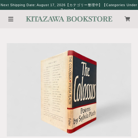
Next Shipping Date: August 17, 2026【カテゴリー整理中】【Categories Under
Review】