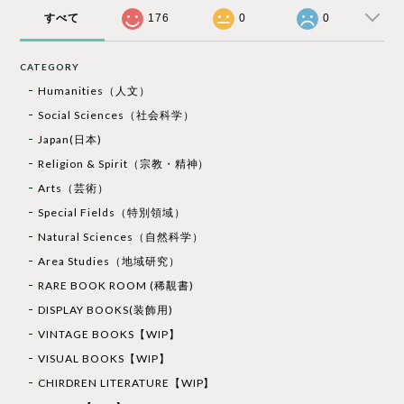
すべて
176
0
0
CATEGORY
Humanities（人文）
Social Sciences（社会科学）
Japan(日本)
Religion & Spirit（宗教・精神）
Arts（芸術）
Special Fields（特別領域）
Natural Sciences（自然科学）
Area Studies（地域研究）
RARE BOOK ROOM (稀覯書)
DISPLAY BOOKS(装飾用)
VINTAGE BOOKS【WIP】
VISUAL BOOKS【WIP】
CHIRDREN LITERATURE【WIP】