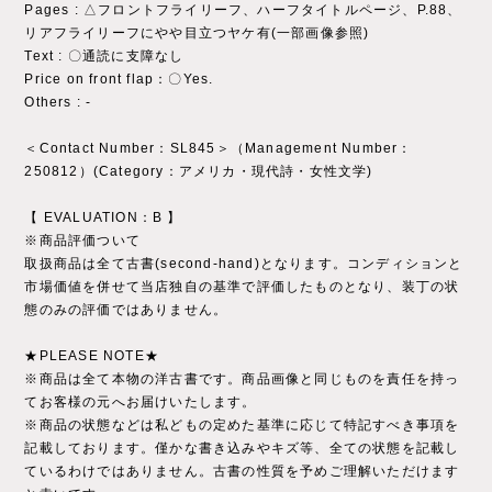
Pages : △フロントフライリーフ、ハーフタイトルページ、P.88、
リアフライリーフにやや目立つヤケ有(一部画像参照)
Text : 〇通読に支障なし
Price on front flap：〇Yes.
Others : ‐
＜Contact Number：SL845＞（Management Number：
250812）(Category：アメリカ・現代詩・女性文学)
【 EVALUATION：B 】
※商品評価ついて
取扱商品は全て古書(second-hand)となります。コンディションと
市場価値を併せて当店独自の基準で評価したものとなり、装丁の状
態のみの評価ではありません。
★PLEASE NOTE★
※商品は全て本物の洋古書です。商品画像と同じものを責任を持っ
てお客様の元へお届けいたします。
※商品の状態などは私どもの定めた基準に応じて特記すべき事項を
記載しております。僅かな書き込みやキズ等、全ての状態を記載し
ているわけではありません。古書の性質を予めご理解いただけます