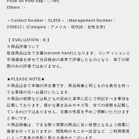
Price on front flap：〇Yes.
Others : ‐
＜Contact Number：SL856＞（Management Number：
250812）(Category：アメリカ・現代詩・女性文学)
【 EVALUATION：B 】
※商品評価ついて
取扱商品は全て古書(second-hand)となります。コンディションと
市場価値を併せて当店独自の基準で評価したものとなり、装丁の状
態のみの評価ではありません。
★PLEASE NOTE★
※商品は全て本物の洋古書です。商品画像と同じものを責任を持っ
てお客様の元へお届けいたします。
※商品の状態などは私どもの定めた基準に応じて特記すべき事項を
記載しております。僅かな書き込みやキズ等、全ての状態を記載し
ているわけではありません。古書の性質を予めご理解いただけます
と幸いです。
※商品画像は、できる限り実際の商品に近い状態となるよう慎重に
撮影を行っておりますが、閲覧時のモニター設定など、ご利用環境
によって本来の色彩と異なる場合がございます。