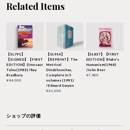
Related Items
【SL791】
【SL914】
【SL837】【FIRST
【SIGNED】【FIRST
【REPRINT】The
EDITION】Blake’s
EDITION】Dinosaur
Metrical
Humanism(1968)
Tales(1983) /Ray
Dindshenchas,
/John Beer
Bradbury
Complete in 5
¥7,480
volumes (1991)
¥44,000
/Edward Gwynn
¥61,600
ショップの評価