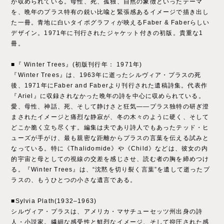
が収められている。母性、死、孤独、自然の象徴といったテーマ
を、晩年のプラス特有の鋭い比喩と緊張感あるイメージで描き出し
た一冊。青地に白いタイポグラフィが映えるFaber & Faberらしい
デザイン。1971年に刊行されたジャケット付きの初版。貴重な1
冊。
■『 Winter Trees』(初版刊行年： 1971年)
『Winter Trees』は、1963年に逝ったシルヴィア・プラスの死
後、1971年にFaber and Faberより刊行された遺稿詩集。代表作
『Ariel』に収録されなかった晩年の詩を中心に収められている。
愛、母性、神話、死、そして静けさと狂気――プラス独特の研ぎ澄
まされたイメージと痛烈な静寂が、冬の木々のように硬く、そして
どこか脆く立ち尽くす。編集は夫であり詩人でもあったテッド・ヒ
ューズが手がけ、最も親密な距離からプラスの言葉を伝える試みと
なっている。特に《Thalidomide》や《Child》などは、彼女の内
的宇宙と母としての視線の交差を感じさせ、読む者の胸を締めつけ
る。『Winter Trees』は、“沈黙を切り裂く言葉”を遺して逝ったプ
ラスの、もうひとつの小さな遺言である。
■Sylvia Plath(1932–1963)
シルヴィア・プラスは、アメリカ・マサチューセッツ州出身の詩
人・小説家。繊細な感受性と鮮烈なイメージ、そして抑圧された感