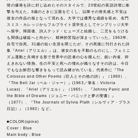
情の爆発を詩に封じ込めたそのスタイルで、20世紀の英語詩壇に衝
撃を与えた。8歳のときに父親を亡くし、以降その喪失感と不安は
彼女の作品の核となって現れる。大学では優秀な成績を収め、名門
スミス・カレッジからフルブライト奨学生としてケンブリッジ大学
へ留学。帰国後、詩人テッド・ヒューズと結婚し、二児をもうける
も関係は破綻へと向かい、精神的苦悩が深まっていった。1963年、
自宅で自死。31歳の短い生涯を閉じたが、その死後に刊行された詩
集『Ariel（アリエル）』は、彼女の名を不動のものにし、フェミニ
ズム運動と共鳴する形で世界中の読者の心を掴んだ。鋭い内省、抑
えきれない情熱、生の不安と死への憧れが織りなすその詩は、今日
でもなお鮮烈な響きをもって読み継がれている。代表作に『The
Colossus and Other Poems（巨人とその他の詩）』（1960）、
『The Bell Jar（ベル・ジャー）』(1963／筆名：Victoria
Lucas)、『Ariel（アリエル）』（1965）、『Johnny Panic and
the Bible of Dreams（ジョニー・パニックと夢の聖書）』
（1977）、『The Journals of Sylvia Plath（シルヴィア・プラス
日記）』（1982）など。
■COLOR(spine)
Cover：Blue
Main body：Blue