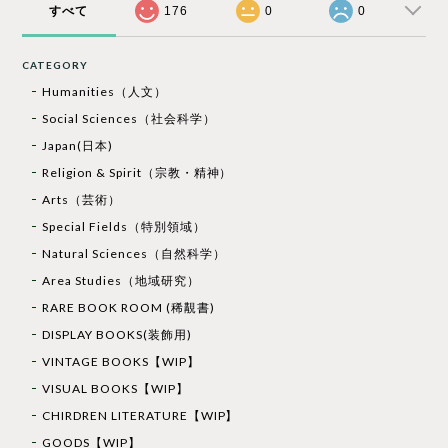
すべて
176
0
0
CATEGORY
Humanities（人文）
Social Sciences（社会科学）
Japan(日本)
Religion & Spirit（宗教・精神）
Arts（芸術）
Special Fields（特別領域）
Natural Sciences（自然科学）
Area Studies（地域研究）
RARE BOOK ROOM (稀覯書)
DISPLAY BOOKS(装飾用)
VINTAGE BOOKS【WIP】
VISUAL BOOKS【WIP】
CHIRDREN LITERATURE【WIP】
GOODS【WIP】