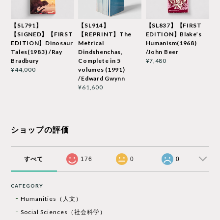
【SL791】
【SL914】
【SL837】【FIRST
【SIGNED】【FIRST
【REPRINT】The
EDITION】Blake’s
EDITION】Dinosaur
Metrical
Humanism(1968)
Tales(1983) /Ray
Dindshenchas,
/John Beer
Bradbury
Complete in 5
¥7,480
volumes (1991)
¥44,000
/Edward Gwynn
¥61,600
ショップの評価
すべて
176
0
0
CATEGORY
Humanities（人文）
Social Sciences（社会科学）