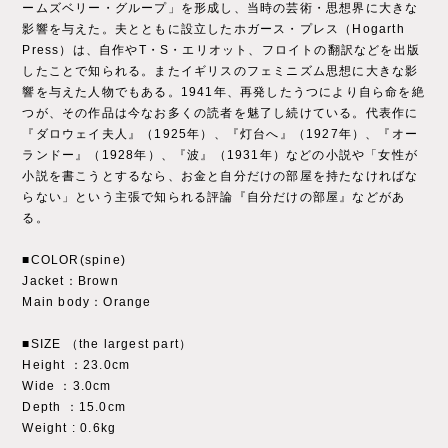
ームズベリー・グループ」を形成し、当時の芸術・思想界に大きな
影響を与えた。夫とともに設立したホガース・プレス（Hogarth
Press）は、自作やT・S・エリオット、フロイトの翻訳などを出版
したことで知られる。またイギリスのフェミニズム思想に大きな影
響を与えた人物でもある。1941年、再発したうつにより自ら命を絶
つが、その作品は今なお多くの読者を魅了し続けている。代表作に
『ダロウェイ夫人』（1925年）、『灯台へ』（1927年）、『オー
ランドー』（1928年）、『波』（1931年）などの小説や「女性が
小説を書こうとするなら、お金と自分だけの部屋を持たなければな
らない」という主張で知られる評論『自分だけの部屋』などがあ
る。
■COLOR(spine)
Jacket：Brown
Main body：Orange
■SIZE （the largest part）
Height ：23.0cm
Wide ：3.0cm
Depth ：15.0cm
Weight : 0.6kg