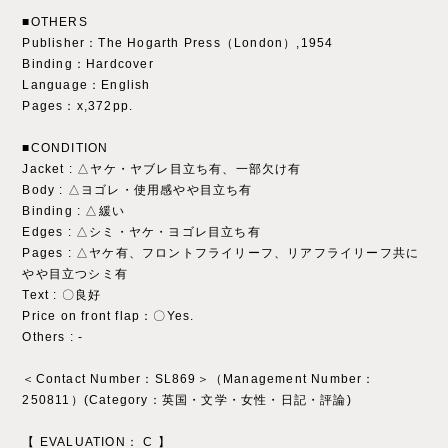
■OTHERS
Publisher：The Hogarth Press（London）,1954
Binding：Hardcover
Language：English
Pages：x,372pp.
■CONDITION
Jacket : △ヤケ・ヤブレ目立ち有、一部欠け有
Body : △ヨゴレ・使用感やや目立ち有
Binding : △緩い
Edges : △シミ・ヤケ・ヨゴレ目立ち有
Pages : △ヤケ有、フロントフライリーフ、リアフライリーフ共に
やや目立つシミ有
Text : 〇良好
Price on front flap：〇Yes.
Others : ‐
＜Contact Number：SL869＞（Management Number：
250811）(Category：英国・文学・女性・日記・評論)
【 EVALUATION： C 】