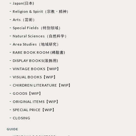
Japan(日本)
Religion & Spirit（宗教・精神）
Arts（芸術）
Special Fields（特別領域）
Natural Sciences（自然科学）
Area Studies（地域研究）
RARE BOOK ROOM (稀覯書)
DISPLAY BOOKS(装飾用)
VINTAGE BOOKS【WIP】
VISUAL BOOKS【WIP】
CHIRDREN LITERATURE【WIP】
GOODS【WIP】
ORIGINAL ITEMS【WIP】
SPECIAL PRICE【WIP】
CLOSING
GUIDE