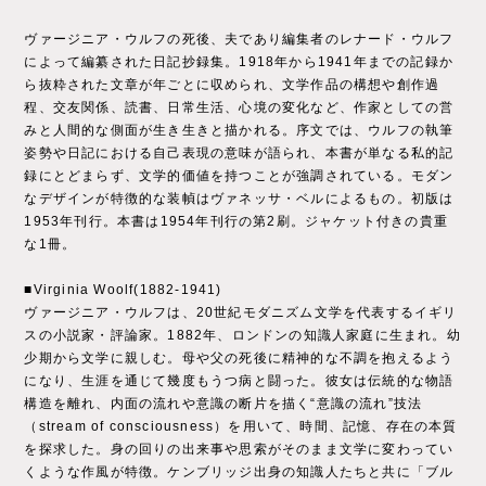
ヴァージニア・ウルフの死後、夫であり編集者のレナード・ウルフ
によって編纂された日記抄録集。1918年から1941年までの記録か
ら抜粋された文章が年ごとに収められ、文学作品の構想や創作過
程、交友関係、読書、日常生活、心境の変化など、作家としての営
みと人間的な側面が生き生きと描かれる。序文では、ウルフの執筆
姿勢や日記における自己表現の意味が語られ、本書が単なる私的記
録にとどまらず、文学的価値を持つことが強調されている。モダン
なデザインが特徴的な装幀はヴァネッサ・ベルによるもの。初版は
1953年刊行。本書は1954年刊行の第2刷。ジャケット付きの貴重
な1冊。
■Virginia Woolf(1882-1941)
ヴァージニア・ウルフは、20世紀モダニズム文学を代表するイギリ
スの小説家・評論家。1882年、ロンドンの知識人家庭に生まれ。幼
少期から文学に親しむ。母や父の死後に精神的な不調を抱えるよう
になり、生涯を通じて幾度もうつ病と闘った。彼女は伝統的な物語
構造を離れ、内面の流れや意識の断片を描く“意識の流れ”技法
（stream of consciousness）を用いて、時間、記憶、存在の本質
を探求した。身の回りの出来事や思索がそのまま文学に変わってい
くような作風が特徴。ケンブリッジ出身の知識人たちと共に「ブル