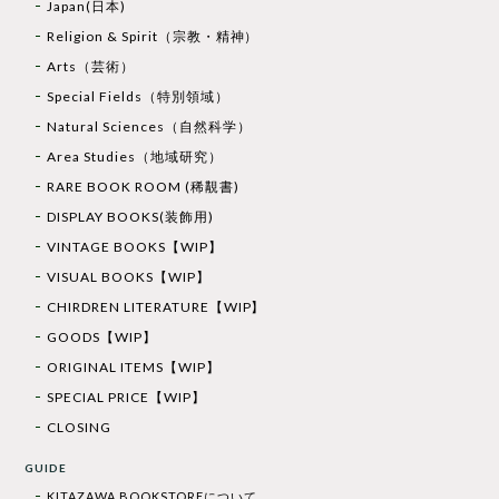
Japan(日本)
Religion & Spirit（宗教・精神）
Arts（芸術）
Special Fields（特別領域）
Natural Sciences（自然科学）
Area Studies（地域研究）
RARE BOOK ROOM (稀覯書)
DISPLAY BOOKS(装飾用)
VINTAGE BOOKS【WIP】
VISUAL BOOKS【WIP】
CHIRDREN LITERATURE【WIP】
GOODS【WIP】
ORIGINAL ITEMS【WIP】
SPECIAL PRICE【WIP】
CLOSING
GUIDE
KITAZAWA BOOKSTOREについて