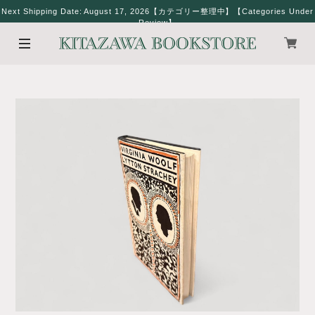
Next Shipping Date: August 17, 2026【カテゴリー整理中】【Categories Under
Review】