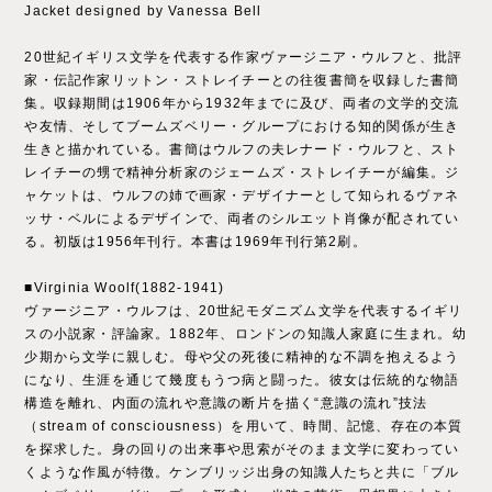
Jacket designed by Vanessa Bell
20世紀イギリス文学を代表する作家ヴァージニア・ウルフと、批評
家・伝記作家リットン・ストレイチーとの往復書簡を収録した書簡
集。収録期間は1906年から1932年までに及び、両者の文学的交流
や友情、そしてブームズベリー・グループにおける知的関係が生き
生きと描かれている。書簡はウルフの夫レナード・ウルフと、スト
レイチーの甥で精神分析家のジェームズ・ストレイチーが編集。ジ
ャケットは、ウルフの姉で画家・デザイナーとして知られるヴァネ
ッサ・ベルによるデザインで、両者のシルエット肖像が配されてい
る。初版は1956年刊行。本書は1969年刊行第2刷。
■Virginia Woolf(1882-1941)
ヴァージニア・ウルフは、20世紀モダニズム文学を代表するイギリ
スの小説家・評論家。1882年、ロンドンの知識人家庭に生まれ。幼
少期から文学に親しむ。母や父の死後に精神的な不調を抱えるよう
になり、生涯を通じて幾度もうつ病と闘った。彼女は伝統的な物語
構造を離れ、内面の流れや意識の断片を描く“意識の流れ”技法
（stream of consciousness）を用いて、時間、記憶、存在の本質
を探求した。身の回りの出来事や思索がそのまま文学に変わってい
くような作風が特徴。ケンブリッジ出身の知識人たちと共に「ブル