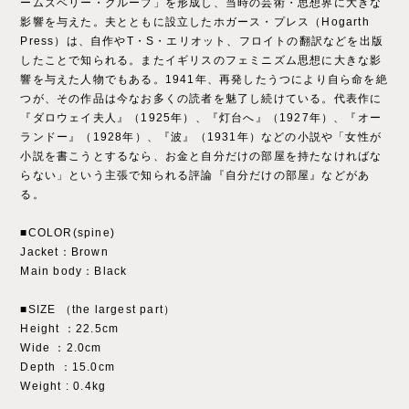
ームズベリー・グループ」を形成し、当時の芸術・思想界に大きな
影響を与えた。夫とともに設立したホガース・プレス（Hogarth
Press）は、自作やT・S・エリオット、フロイトの翻訳などを出版
したことで知られる。またイギリスのフェミニズム思想に大きな影
響を与えた人物でもある。1941年、再発したうつにより自ら命を絶
つが、その作品は今なお多くの読者を魅了し続けている。代表作に
『ダロウェイ夫人』（1925年）、『灯台へ』（1927年）、『オー
ランドー』（1928年）、『波』（1931年）などの小説や「女性が
小説を書こうとするなら、お金と自分だけの部屋を持たなければな
らない」という主張で知られる評論『自分だけの部屋』などがあ
る。
■COLOR(spine)
Jacket：Brown
Main body：Black
■SIZE （the largest part）
Height ：22.5cm
Wide ：2.0cm
Depth ：15.0cm
Weight : 0.4kg