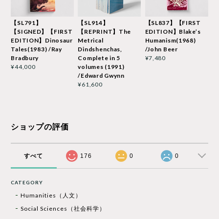
【SL791】
【SL914】
【SL837】【FIRST
【SIGNED】【FIRST
【REPRINT】The
EDITION】Blake’s
EDITION】Dinosaur
Metrical
Humanism(1968)
Tales(1983) /Ray
Dindshenchas,
/John Beer
Bradbury
Complete in 5
¥7,480
volumes (1991)
¥44,000
/Edward Gwynn
¥61,600
ショップの評価
すべて
176
0
0
CATEGORY
Humanities（人文）
Social Sciences（社会科学）