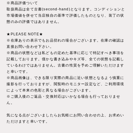
※商品評価ついて
取扱商品は全て古書(second-hand)となります。コンディションと
市場価値を併せて当店独自の基準で評価したものとなり、装丁の状
態のみの評価ではありません。
★PLEASE NOTE★
※在庫ありの表示でもお品切れの場合がございます。在庫の確認は
直接お問い合わせ下さい。
※商品の状態などは私どもの定めた基準に応じて特記すべき事項を
記載しております。僅かな書き込みやキズ等、全ての状態を記載し
ているわけではありません。古書の性質を予めご理解いただけます
と幸いです。
※商品画像は、できる限り実際の商品に近い状態となるよう慎重に
撮影を行っておりますが、閲覧時のモニター設定など、ご利用環境
によって本来の色彩と異なる場合がございます。
※ご購入後のご返品・交換対応はいかなる場合も行っておりませ
ん。
気になる点がございましたらお気軽にお問い合わせの上、お求めい
ただけますと幸いです。