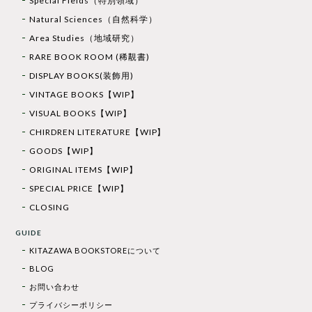
Special Fields（特別領域）
Natural Sciences（自然科学）
Area Studies（地域研究）
RARE BOOK ROOM (稀覯書)
DISPLAY BOOKS(装飾用)
VINTAGE BOOKS【WIP】
VISUAL BOOKS【WIP】
CHIRDREN LITERATURE【WIP】
GOODS【WIP】
ORIGINAL ITEMS【WIP】
SPECIAL PRICE【WIP】
CLOSING
GUIDE
KITAZAWA BOOKSTOREについて
BLOG
お問い合わせ
プライバシーポリシー