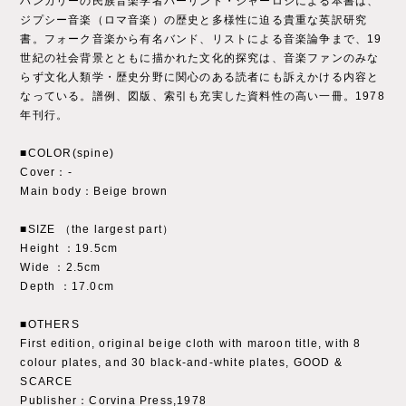
ハンガリーの民族音楽学者バーリント・シャーロシによる本書は、
ジプシー音楽（ロマ音楽）の歴史と多様性に迫る貴重な英訳研究
書。フォーク音楽から有名バンド、リストによる音楽論争まで、19
世紀の社会背景とともに描かれた文化的探究は、音楽ファンのみな
らず文化人類学・歴史分野に関心のある読者にも訴えかける内容と
なっている。譜例、図版、索引も充実した資料性の高い一冊。1978
年刊行。
■COLOR(spine)
Cover：‐
Main body：Beige brown
■SIZE （the largest part）
Height ：19.5cm
Wide ：2.5cm
Depth ：17.0cm
■OTHERS
First edition, original beige cloth with maroon title, with 8
colour plates, and 30 black-and-white plates, GOOD &
SCARCE
Publisher：Corvina Press,1978