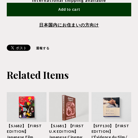
International shipping available
Add to cart
日本国内にお住まいの方向け
通報する
Related Items
【SJ682】【FIRST
【SJ681】【FIRST
【SFF130】【FIRST
EDITION】
U.K EDITION】
EDITION】
Japanese Film
Japanese Cinema:
L'Évidence du film /