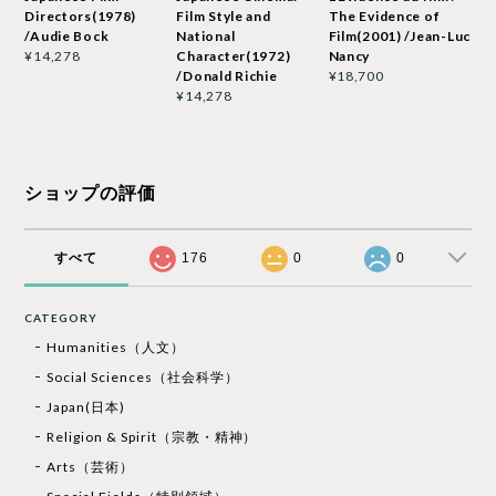
Directors(1978)
Film Style and
The Evidence of
/Audie Bock
National
Film(2001) /Jean-Luc
Character(1972)
Nancy
¥14,278
/Donald Richie
¥18,700
¥14,278
ショップの評価
すべて
176
0
0
CATEGORY
Humanities（人文）
Social Sciences（社会科学）
Japan(日本)
Religion & Spirit（宗教・精神）
Arts（芸術）