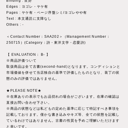
Binding : 良好
Edges : ヨゴレ・ヤケ有
Pages : ヤケ有・ページ序盤シミ/ヨゴレやや有
Text : 本文通読に支障なし
Others : -
＜Contact Number：SAA202＞（Management Number：
250715）(Category：詩・東洋文学・恋愛詩)
【 EVALUATION： B‐ 】
※商品評価ついて
取扱商品は全て古書(second-hand)となります。コンディションと
市場価値を併せて当店独自の基準で評価したものとなり、装丁の状
態のみの評価ではありません。
★PLEASE NOTE★
※在庫ありの表示でもお品切れの場合がございます。在庫の確認は
直接お問い合わせ下さい。
※商品の状態などは私どもの定めた基準に応じて特記すべき事項を
記載しております。僅かな書き込みやキズ等、全ての状態を記載し
ているわけではありません。古書の性質を予めご理解いただけます
と幸いです。