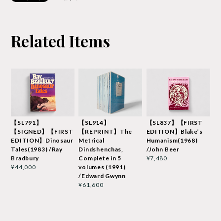
Related Items
【SL791】
【SL914】
【SL837】【FIRST
【SIGNED】【FIRST
【REPRINT】The
EDITION】Blake’s
EDITION】Dinosaur
Metrical
Humanism(1968)
Tales(1983) /Ray
Dindshenchas,
/John Beer
Bradbury
Complete in 5
¥7,480
volumes (1991)
¥44,000
/Edward Gwynn
¥61,600