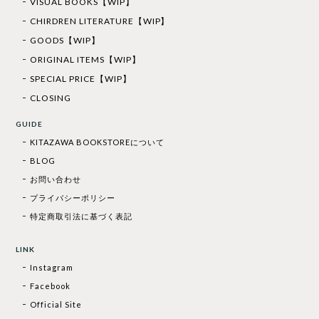
VISUAL BOOKS【WIP】
CHIRDREN LITERATURE【WIP】
GOODS【WIP】
ORIGINAL ITEMS【WIP】
SPECIAL PRICE【WIP】
CLOSING
GUIDE
KITAZAWA BOOKSTOREについて
BLOG
お問い合わせ
プライバシーポリシー
特定商取引法に基づく表記
LINK
Instagram
Facebook
Official Site