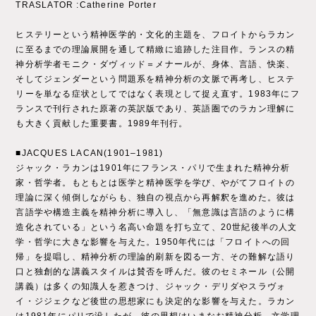
TRASLATOR :Catherine Porter
ヒステリーという精神医学的・文化的主題を、フロイトからラカン
に至るまでの理論展開を通して精緻に追跡した注目作。ランスの精
神分析学者モニク・ダヴィッド＝メナールが、身体、言語、快楽、
そしてジェンダーという問題系を精神分析の文脈で再考し、ヒステ
リーを単なる症状としてではなく表現として捉え直す。1983年にフ
ランスで刊行された原著の英訳版であり、英語圏でのラカン理解に
も大きく貢献した重要書。1989年刊行。
■JACQUES LACAN(1901–1981)
ジャック・ラカンは1901年にフランス・パリで生まれた精神分析
家・哲学者。もともとは医学と精神医学を学び、やがてフロイトの
理論に深く傾倒しながらも、独自の視点から再解釈を進めた。彼は
言語学や構造主義を精神分析に導入し、「無意識は言語のように構
造化されている」という名高い命題を打ち立て、20世紀後半の人文
学・哲学に大きな影響を与えた。1950年代には「フロイトへの回
帰」を提唱し、精神分析の理論的刷新を図る一方、その難解な語り
口と独創的な講義スタイルは賛否を呼んだ。彼のセミネール（公開
講義）は多くの知識人を惹きつけ、ジャック・デリダやスラヴォ
イ・ジジェクなど後世の思想家にも決定的な影響を与えた。ラカン