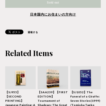
Sold out
日本国内にお住まいの方向け
通報する
Related Items
【SJ955】
【SAA239】【FIRST
【SJ1052】The
【SECOND
EDITION】
Funeral of a Giraffe:
PRINTING】
Tournament of
Seven Stories(1999)
Japanese Painting: A
Shadows: The Great
/Tomioka Taeko