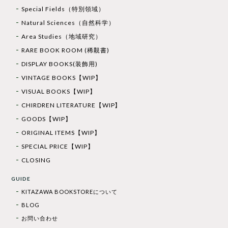
Special Fields（特別領域）
Natural Sciences（自然科学）
Area Studies（地域研究）
RARE BOOK ROOM (稀覯書)
DISPLAY BOOKS(装飾用)
VINTAGE BOOKS【WIP】
VISUAL BOOKS【WIP】
CHIRDREN LITERATURE【WIP】
GOODS【WIP】
ORIGINAL ITEMS【WIP】
SPECIAL PRICE【WIP】
CLOSING
GUIDE
KITAZAWA BOOKSTOREについて
BLOG
お問い合わせ