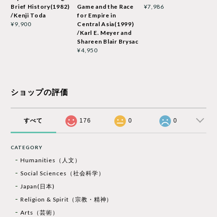
Brief History(1982)
Game and the Race
¥7,986
/Kenji Toda
for Empire in
Central Asia(1999)
¥9,900
/Karl E. Meyer and
Shareen Blair Brysac
¥4,950
ショップの評価
すべて
176
0
0
CATEGORY
Humanities（人文）
Social Sciences（社会科学）
Japan(日本)
Religion & Spirit（宗教・精神）
Arts（芸術）