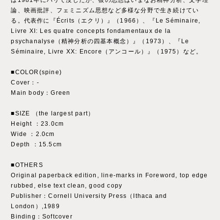
は1981年にパリで没したが、彼の思想はいまなお精神分析、文学理
論、映画批評、フェミニズム思想など多様な分野で生き続けてい
る。代表作に『Écrits（エクリ）』（1966）、『Le Séminaire,
Livre XI: Les quatre concepts fondamentaux de la
psychanalyse（精神分析の四基本概念）』（1973）、『Le
Séminaire, Livre XX: Encore（アンコール）』（1975）など。
■COLOR(spine)
Cover：‐
Main body：Green
■SIZE （the largest part）
Height ：23.0cm
Wide ：2.0cm
Depth ：15.5cm
■OTHERS
Original paperback edition, line-marks in Foreword, top edge
rubbed, else text clean, good copy
Publisher：Cornell University Press（Ithaca and
London）,1989
Binding：Softcover