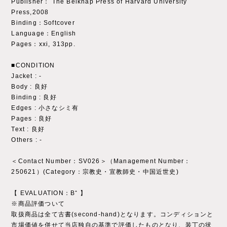
Publisher： The Belknap Press of Harvard University
Press,2008
Binding：Softcover
Language：English
Pages：xxi, 313pp.
■CONDITION
Jacket : ‐
Body : 良好
Binding : 良好
Edges : 小さなシミ有
Pages : 良好
Text : 良好
Others : ‐
＜Contact Number：SV026＞（Management Number：
250621）(Category：宗教史・宣教師史・中国近世史)
【 EVALUATION：B⁺ 】
※商品評価ついて
取扱商品は全て古書(second-hand)となります。コンディションと
市場価値を併せて当店独自の基準で評価したものとなり、装丁の状