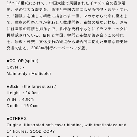
16〜18世紀にかけて、中国大陸で展開されたイエズス会の宣教活
動。その壮大な歴史を、西洋と中国の間に広がる信仰・言語・文化
の「翻訳」を通して精緻に描き出す一冊。マカオから北京に至るま
で、数多の司祭たちが交わした教理問答、布教の成功と挫折、さら
には皇帝の庇護と排斥まで、多様な史料をもとにドラマティックに
再構成されている。信仰と帝国、学問と布教が絡み合うこの時代
を、宗教・外交・文化接触の観点から総合的に捉えた重厚な歴史研
究書である。2008年刊行ペーパーバッグ版。
■COLOR(spine)
Cover：‐
Main body：Multicolor
■SIZE （the largest part）
Height ：24.0cm
Wide ：4.0cm
Depth ：16.0cm
■OTHERS
Original illustrated soft-cover binding, with frontispiece and
14 figures, GOOD COPY