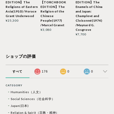
EDITION】The
【TORCHBOOK
EDITION】The
Religions of Eastern
EDITION】The
Enamels of China
Asia(1910) /Horace
Religion of the
and Japan:
Grant Underwood
Chinese
Champlevé and
People(1977)
Cloisonné(1974)
¥25,300
/Marcel Granet
/Maynard G.
Cosgrove
¥3,080
¥7,700
ショップの評価
すべて
176
0
0
CATEGORY
Humanities（人文）
Social Sciences（社会科学）
Japan(日本)
Religion & Spirit（宗教・精神）