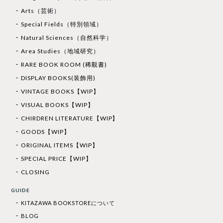
Arts（芸術）
Special Fields（特別領域）
Natural Sciences（自然科学）
Area Studies（地域研究）
RARE BOOK ROOM (稀覯書)
DISPLAY BOOKS(装飾用)
VINTAGE BOOKS【WIP】
VISUAL BOOKS【WIP】
CHIRDREN LITERATURE【WIP】
GOODS【WIP】
ORIGINAL ITEMS【WIP】
SPECIAL PRICE【WIP】
CLOSING
GUIDE
KITAZAWA BOOKSTOREについて
BLOG