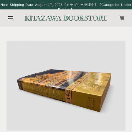
Next Shipping Date: August 17, 2026【カテゴリー整理中】【Categories Under
Review】