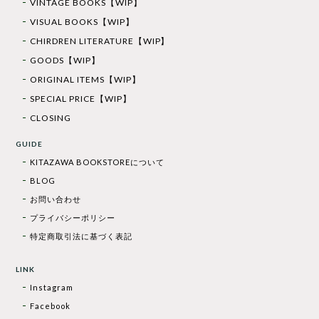
VINTAGE BOOKS【WIP】
VISUAL BOOKS【WIP】
CHIRDREN LITERATURE【WIP】
GOODS【WIP】
ORIGINAL ITEMS【WIP】
SPECIAL PRICE【WIP】
CLOSING
GUIDE
KITAZAWA BOOKSTOREについて
BLOG
お問い合わせ
プライバシーポリシー
特定商取引法に基づく表記
LINK
Instagram
Facebook