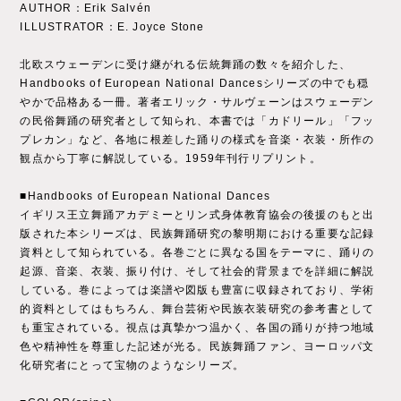
AUTHOR：Erik Salvén
ILLUSTRATOR：E. Joyce Stone
北欧スウェーデンに受け継がれる伝統舞踊の数々を紹介した、
Handbooks of European National Dancesシリーズの中でも穏
やかで品格ある一冊。著者エリック・サルヴェーンはスウェーデン
の民俗舞踊の研究者として知られ、本書では「カドリール」「フッ
プレカン」など、各地に根差した踊りの様式を音楽・衣装・所作の
観点から丁寧に解説している。1959年刊行リプリント。
■Handbooks of European National Dances
イギリス王立舞踊アカデミーとリン式身体教育協会の後援のもと出
版された本シリーズは、民族舞踊研究の黎明期における重要な記録
資料として知られている。各巻ごとに異なる国をテーマに、踊りの
起源、音楽、衣装、振り付け、そして社会的背景までを詳細に解説
している。巻によっては楽譜や図版も豊富に収録されており、学術
的資料としてはもちろん、舞台芸術や民族衣装研究の参考書として
も重宝されている。視点は真摯かつ温かく、各国の踊りが持つ地域
色や精神性を尊重した記述が光る。民族舞踊ファン、ヨーロッパ文
化研究者にとって宝物のようなシリーズ。