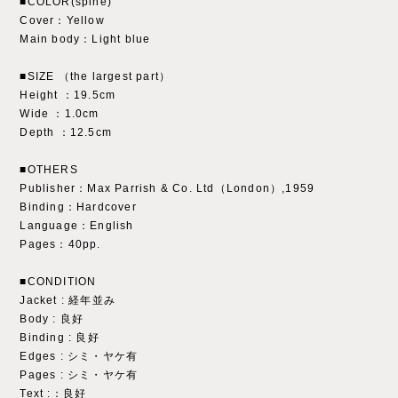
■COLOR(spine)
Cover：Yellow
Main body：Light blue
■SIZE （the largest part）
Height ：19.5cm
Wide ：1.0cm
Depth ：12.5cm
■OTHERS
Publisher：Max Parrish & Co. Ltd（London）,1959
Binding：Hardcover
Language：English
Pages：40pp.
■CONDITION
Jacket : 経年並み
Body : 良好
Binding : 良好
Edges : シミ・ヤケ有
Pages : シミ・ヤケ有
Text :：良好