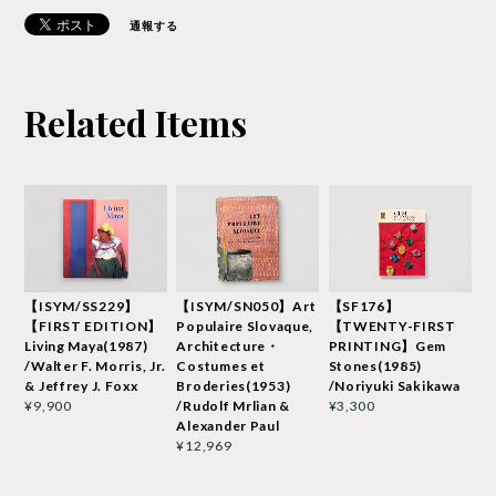
通報する
Related Items
【ISYM/SS229】
【ISYM/SN050】Art
【SF176】
【FIRST EDITION】
Populaire Slovaque,
【TWENTY-FIRST
Living Maya(1987)
Architecture・
PRINTING】Gem
/Walter F. Morris, Jr.
Costumes et
Stones(1985)
& Jeffrey J. Foxx
Broderies(1953)
/Noriyuki Sakikawa
/Rudolf Mrlian &
¥9,900
¥3,300
Alexander Paul
¥12,969