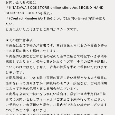
お問い合わせの際は
「KITAZAWA BOOKSTORE online stiore内のSECIND-HAND
BOOK/RARE BOOKSを見た」
「{Contact Number}の{Title}について{お問い合わせ内容}を知り
たい」
とお伝えいただけますとご案内がスムーズです。
★その他注意事項
※商品は全て本物の洋古書です。商品画像と同じものを責任を持っ
てお客様の元へお届けいたします。
※商品の状態などは私どもの定めた基準に応じて特記すべき事項を
記載しております。僅かな書き込みやキズ等、全ての状態を記載し
ているわけではありません。古書の性質を予めご理解いただけます
と幸いです。
※商品画像は、できる限り実際の商品に近い状態となるよう慎重に
撮影を行っておりますが、閲覧時のモニター設定など、ご利用環境
によって本来の色彩と異なる場合がございます。
※商品を店頭でご覧になられたい場合は、必ずご来店予定日3日前
までにお問い合わせフォームよりご来店ご予約を行ってください。
ご予約なくご来店頂いた場合、ご案内ができない場合がございます
ので予めご了承下さいませ。