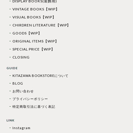
DISPLAY BOOKS(装飾用)
VINTAGE BOOKS【WIP】
VISUAL BOOKS【WIP】
CHIRDREN LITERATURE【WIP】
GOODS【WIP】
ORIGINAL ITEMS【WIP】
SPECIAL PRICE【WIP】
CLOSING
GUIDE
KITAZAWA BOOKSTOREについて
BLOG
お問い合わせ
プライバシーポリシー
特定商取引法に基づく表記
LINK
Instagram