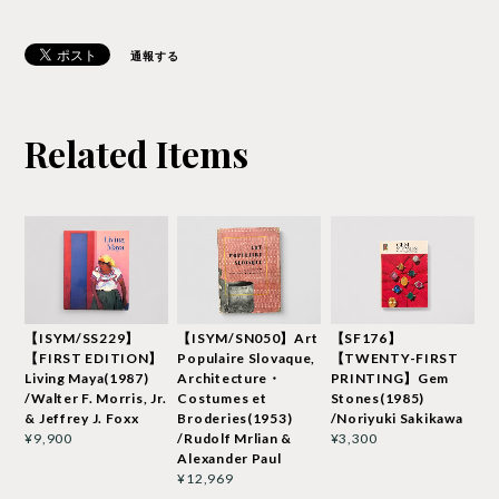
通報する
Related Items
【ISYM/SS229】
【ISYM/SN050】Art
【SF176】
【FIRST EDITION】
Populaire Slovaque,
【TWENTY-FIRST
Living Maya(1987)
Architecture・
PRINTING】Gem
/Walter F. Morris, Jr.
Costumes et
Stones(1985)
& Jeffrey J. Foxx
Broderies(1953)
/Noriyuki Sakikawa
/Rudolf Mrlian &
¥9,900
¥3,300
Alexander Paul
¥12,969