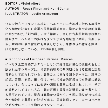
EDITOR : Violet Alford
AUTHOR：Roger Pinon and Henri Jamar
ILLUSTRATOR：Lucile Armstrong
ワロン地方とフランドル地方、ベルギーの二大地域に伝わる舞踊文
化を精緻に記録した貴重な民族舞踊研究書。季節の祭や宗教的儀礼
に結びついた「剣の踊り」や「輪舞」、さらに古典的舞踏や祝祭の
踊りまで、ベルギーの多様なダンス形式を地域別に網羅。音楽、衣
装、舞踊の社会的背景にも言及しながら、身体表現の意味を掘り下
げる構成となっている。1953年刊行初版。
■Handbooks of European National Dances
イギリス王立舞踊アカデミーとリン式身体教育協会の後援のもと出
版された本シリーズは、民族舞踊研究の黎明期における重要な記録
資料として知られている。各巻ごとに異なる国をテーマに、踊りの
起源、音楽、衣装、振り付け、そして社会的背景までを詳細に解説
している。巻によっては楽譜や図版も豊富に収録されており、学術
的資料としてはもちろん、舞台芸術や民族衣装研究の参考書として
も重宝されている。視点は真摯かつ温かく、各国の踊りが持つ地域
色や精神性を尊重した記述が光る。民族舞踊ファン、ヨーロッパ文
化研究者にとって宝物のようなシリーズ。