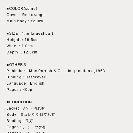
■COLOR(spine)
Cover：Red orange
Main body：Yellow
■SIZE （the largest part）
Height ：19.5cm
Wide ：1.0cm
Depth ：12.5cm
■OTHERS
Publisher：Max Parrish & Co. Ltd（London）,1953
Binding：Hardcover
Language：English
Pages：40pp.
■CONDITION
Jacket :ヤケ・汚れ有
Body : ヨゴレやや目立ち有
Binding : 良好
Edges : シミ・ヤケ有