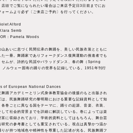
、店頭でご覧になられたい場合はご来店予定日3日前までにお
フォームより必ず〔ご来店ご予約〕を行ってください。
olet Alford
lara Semb
TOR：Pamela Woods
の山あいに息づく民間伝承の舞踊を、美しい民族衣装とともに
した一冊。舞踊家でありフォークダンス復興運動の推進者でも
セムが、詩的な民謡やバラッドダンス、春の舞（Spring
ど、ノルウェー固有の踊りの世界を記録している。1951年刊行
 of European National Dances
立舞踊アカデミーとリン式身体教育協会の後援のもと出版され
ズは、民族舞踊研究の黎明期における重要な記録資料として知
。各巻ごとに異なる国をテーマに、踊りの起源、音楽、衣装、
そして社会的背景までを詳細に解説している。巻によっては楽
豊富に収録されており、学術的資料としてはもちろん、舞台芸
装研究の参考書としても重宝されている。視点は真摯かつ温か
踊りが持つ地域色や精神性を尊重した記述が光る。民族舞踊フ