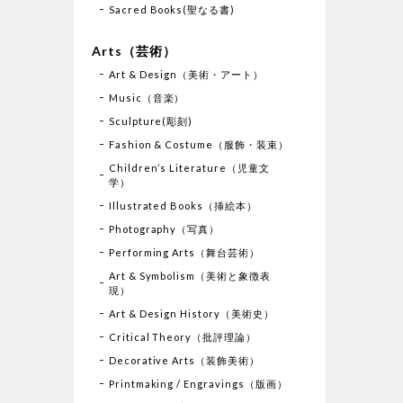
Sacred Books(聖なる書)
Arts（芸術）
Art & Design（美術・アート）
Music（音楽）
Sculpture(彫刻)
Fashion & Costume（服飾・装束）
Children’s Literature（児童文
学）
Illustrated Books（挿絵本）
Photography（写真）
Performing Arts（舞台芸術）
Art & Symbolism（美術と象徴表
現）
Art & Design History（美術史）
Critical Theory（批評理論）
Decorative Arts（装飾美術）
Printmaking / Engravings（版画）