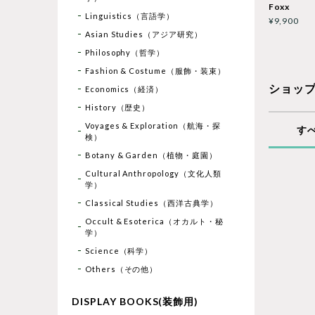
Foxx
Linguistics（言語学）
¥9,900
Asian Studies（アジア研究）
Philosophy（哲学）
Fashion & Costume（服飾・装束）
ショッ
Economics（経済）
History（歴史）
Voyages & Exploration（航海・探
す
検）
Botany & Garden（植物・庭園）
Cultural Anthropology（文化人類
学）
Classical Studies（西洋古典学）
Occult & Esoterica（オカルト・秘
学）
Science（科学）
Others（その他）
DISPLAY BOOKS(装飾用)