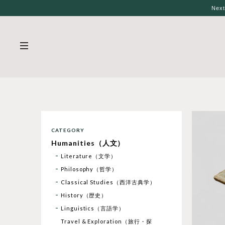
Nex
CATEGORY
Humanities（人文）
Literature（文学）
Philosophy（哲学）
Classical Studies（西洋古典学）
History（歴史）
Linguistics（言語学）
Travel & Exploration（旅行・探