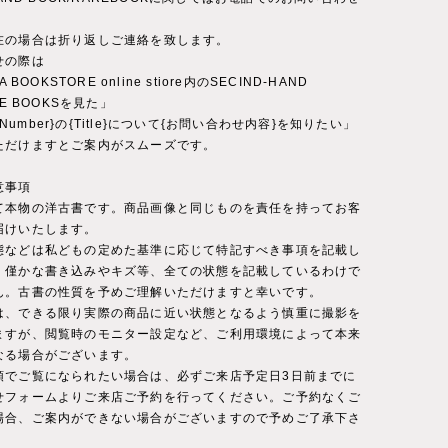
。
在の場合は折り返しご連絡を致します。
せの際は
A BOOKSTORE online stiore内のSECIND-HAND
RE BOOKSを見た」
ct Number}の{Title}について{お問い合わせ内容}を知りたい」
ただけますとご案内がスムーズです。
意事項
て本物の洋古書です。商品画像と同じものを責任を持ってお客
届けいたします。
態などは私どもの定めた基準に応じて特記すべき事項を記載し
。僅かな書き込みやキズ等、全ての状態を記載しているわけで
ん。古書の性質を予めご理解いただけますと幸いです。
は、できる限り実際の商品に近い状態となるよう慎重に撮影を
ますが、閲覧時のモニター設定など、ご利用環境によって本来
なる場合がございます。
頭でご覧になられたい場合は、必ずご来店予定日3日前までに
せフォームよりご来店ご予約を行ってください。ご予約なくご
場合、ご案内ができない場合がございますので予めご了承下さ