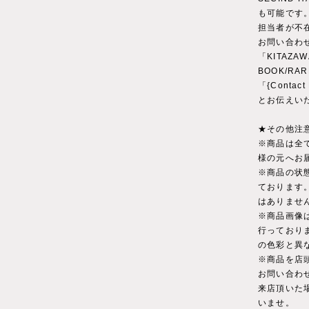
も可能です
担当者が不
お問い合わ
「KITAZAW
BOOK/RA
「{Conta
とお伝えい
★その他注
※商品は全
様の元へお
※商品の状
ております
はありませ
※商品画像
行っており
の色彩と異
※商品を店
お問い合わ
来店頂いた
いませ。