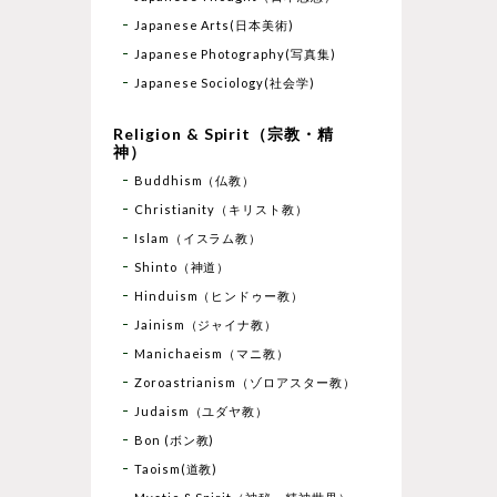
Japanese Arts(日本美術)
Japanese Photography(写真集)
Japanese Sociology(社会学)
Religion & Spirit（宗教・精
神）
Buddhism（仏教）
Christianity（キリスト教）
Islam（イスラム教）
Shinto（神道）
Hinduism（ヒンドゥー教）
Jainism（ジャイナ教）
Manichaeism（マニ教）
Zoroastrianism（ゾロアスター教）
Judaism（ユダヤ教）
Bon (ボン教)
Taoism(道教)