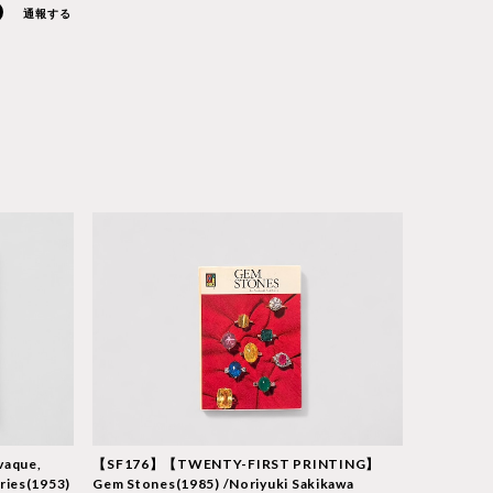
通報する
vaque,
【SF176】【TWENTY-FIRST PRINTING】
ries(1953)
Gem Stones(1985) /Noriyuki Sakikawa