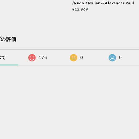
/Rudolf Mrlian & Alexander Paul
¥12,969
プの評価
べて
176
0
0