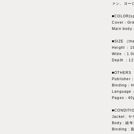
ァン、ヨー
■COLOR(sp
Cover：Gr
Main body
■SIZE （the
Height ：1
Wide ：1.0
Depth ：12
■OTHERS
Publisher
Binding：H
Language：
Pages：40
■CONDITI
Jacket 
Body : 経
Binding :