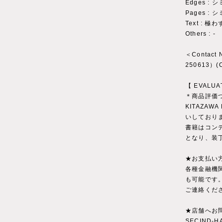
Edges :
Pages :
Text : 
Others : ‐
＜Contact
250613）
【 EVALUA
＊商品評価
KITAZAWA
いしており
書籍はコン
となり、装
★お支払い
各種金融機
も可能です
ご連絡くだ
★店舗へお
SECIND