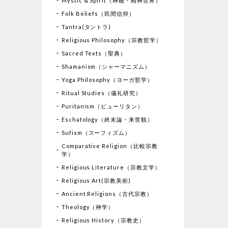
Mystic & Spirit（神秘・精神世界）
Folk Beliefs（民間信仰）
Tantra(タントラ)
Religious Philosophy（宗教哲学）
Sacred Texts（聖典）
Shamanism（シャーマニズム）
Yoga Philosophy（ヨーガ哲学）
Ritual Studies（儀礼研究）
Puritanism（ピューリタン）
Eschatology（終末論・来世観）
Sufism（スーフィズム）
Comparative Religion（比較宗教
学）
Religious Literature（宗教文学）
Religious Art(宗教美術)
Ancient Religions（古代宗教）
Theology（神学）
Religious History（宗教史）