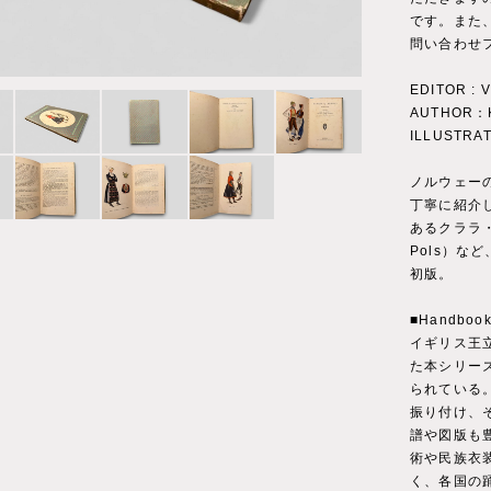
です。また
問い合わせ
EDITOR : Vi
AUTHOR：K
ILLUSTRA
ノルウェー
丁寧に紹介
あるクララ・
Pols）な
初版。
■Handbooks
イギリス王
た本シリー
られている
振り付け、
譜や図版も
術や民族衣
く、各国の