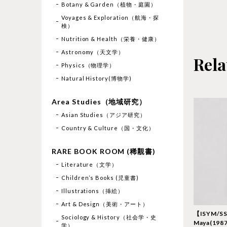
Botany & Garden（植物・庭園）
Voyages & Exploration（航海・探
検）
Nutrition & Health（栄養・健康）
Astronomy（天文学）
Rela
Physics（物理学）
Natural History(博物学)
Area Studies（地域研究）
Asian Studies（アジア研究）
Country & Culture（国・文化）
RARE BOOK ROOM (稀覯書)
Literature（文学）
Children’s Books (児童書)
Illustrations（挿絵）
Art & Design（美術・アート）
【ISYM/SS
Sociology & History（社会学・史
Maya(1987) 
学）