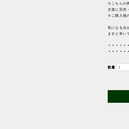
※こちらの
文後に完売
※ご購入後
気になる点
ますと幸い
＊＊＊＊＊
＊＊＊＊＊
数量