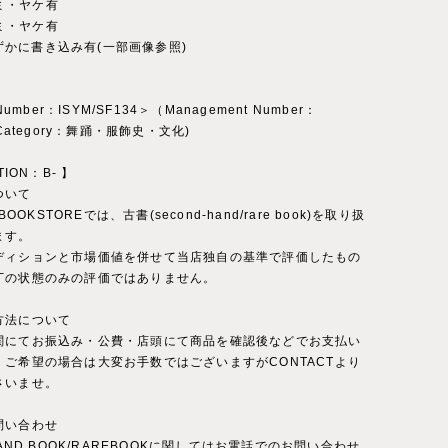
 シミ・ヤケ有
 シミ・ヤケ有
極わずかに書き込み有(一部画像参照)
 Number：ISYM/SF134＞（Management Number：
(Category：舞踊・服飾史・文化)
TION：B- 】
ついて
 BOOKSTOREでは、古書(second-hand/rare book)を取り扱
ます。
ディションと市場価値を併せて当店独自の基準で評価したもの
丁の状態のみの評価ではありません。
方法について
関にてお振込み・公費・店頭にて商品を確認後などでお支払い
。ご希望の場合は大変お手数ではございますがCONTACTより
さいませ。
問い合わせ
-HAND BOOK/RAREBOOKに関してはお電話でのお問い合わせ