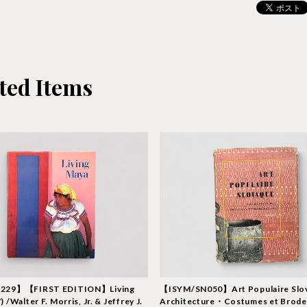
ted Items
229】【FIRST EDITION】Living
【ISYM/SN050】Art Populaire Slo
/Walter F. Morris, Jr. & Jeffrey J.
Architecture・Costumes et Brode