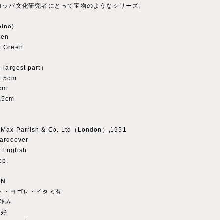
ロッパ文化研究者にとって宝物のようなシリーズ。
ine)
een
：Green
 largest part）
9.5cm
cm
.5cm
：Max Parrish & Co. Ltd（London）,1951
ardcover
English
pp.
ON
: ヤケ・ヨゴレ・イタミ有
年並み
 良好