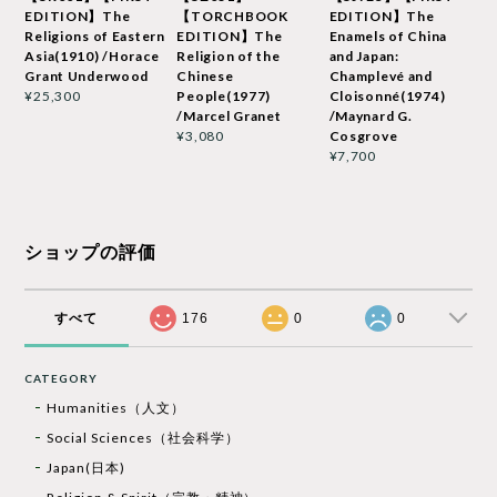
EDITION】The
【TORCHBOOK
EDITION】The
Religions of Eastern
EDITION】The
Enamels of China
Asia(1910) /Horace
Religion of the
and Japan:
Grant Underwood
Chinese
Champlevé and
People(1977)
Cloisonné(1974)
¥25,300
/Marcel Granet
/Maynard G.
Cosgrove
¥3,080
¥7,700
ショップの評価
すべて
176
0
0
CATEGORY
Humanities（人文）
Social Sciences（社会科学）
Japan(日本)