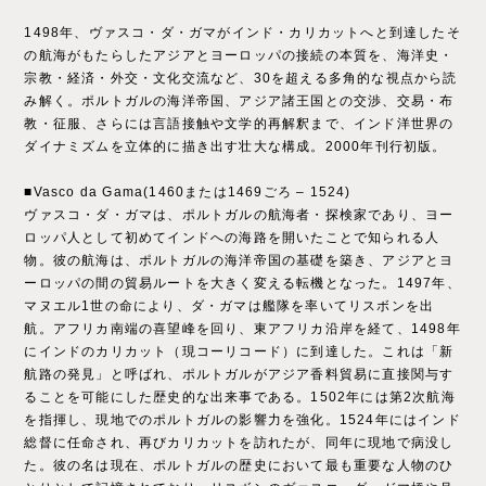
1498年、ヴァスコ・ダ・ガマがインド・カリカットへと到達したそ
の航海がもたらしたアジアとヨーロッパの接続の本質を、海洋史・
宗教・経済・外交・文化交流など、30を超える多角的な視点から読
み解く。ポルトガルの海洋帝国、アジア諸王国との交渉、交易・布
教・征服、さらには言語接触や文学的再解釈まで、インド洋世界の
ダイナミズムを立体的に描き出す壮大な構成。2000年刊行初版。
■Vasco da Gama(1460または1469ごろ – 1524)
ヴァスコ・ダ・ガマは、ポルトガルの航海者・探検家であり、ヨー
ロッパ人として初めてインドへの海路を開いたことで知られる人
物。彼の航海は、ポルトガルの海洋帝国の基礎を築き、アジアとヨ
ーロッパの間の貿易ルートを大きく変える転機となった。1497年、
マヌエル1世の命により、ダ・ガマは艦隊を率いてリスボンを出
航。アフリカ南端の喜望峰を回り、東アフリカ沿岸を経て、1498年
にインドのカリカット（現コーリコード）に到達した。これは「新
航路の発見」と呼ばれ、ポルトガルがアジア香料貿易に直接関与す
ることを可能にした歴史的な出来事である。1502年には第2次航海
を指揮し、現地でのポルトガルの影響力を強化。1524年にはインド
総督に任命され、再びカリカットを訪れたが、同年に現地で病没し
た。彼の名は現在、ポルトガルの歴史において最も重要な人物のひ