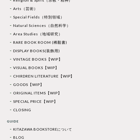
Religion & Spirit（宗教・精神）
Arts（芸術）
Special Fields（特別領域）
Natural Sciences（自然科学）
Area Studies（地域研究）
RARE BOOK ROOM (稀覯書)
DISPLAY BOOKS(装飾用)
VINTAGE BOOKS【WIP】
VISUAL BOOKS【WIP】
CHIRDREN LITERATURE【WIP】
GOODS【WIP】
ORIGINAL ITEMS【WIP】
SPECIAL PRICE【WIP】
CLOSING
GUIDE
KITAZAWA BOOKSTOREについて
BLOG