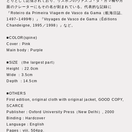
とりとして記憶されており、リスボンのヴァスコ・ダ・ガマ橋や月
面のクレーターにもその名が刻まれている。代表的な記録に
『Roteiro da Primeira Viagem de Vasco da Gama（航海日誌、
1497–1499年）』『Voyages de Vasco de Gama（Éditions
Chandeigne, 1995／1998）』など。
■COLOR(spine)
Cover：Pink
Main body：Purple
■SIZE （the largest part）
Height ：22.0cm
Wide ：3.5cm
Depth ：14.5cm
■OTHERS
First edition, original cloth with original jacket, GOOD COPY,
SCARCE
Publisher：Oxford University Press（New Delhi）, 2000
Binding：Hardcover
Language：English
Pages：viii, 504pp.