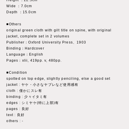
Height ：22.5cm
Wide ：7.0cm
Depth ：15.0cm
■Others
original green cloth with gilt title on spine, with original
jacket, complete set in 2 volumes
Publisher：Oxford University Press、1903
Binding：Hardcover
Language：English
Pages：xlii, 419pp. v, 480pp.
■Condition
spotted on top edge, slightly penciling, else a good set
jacket : ヤケ・小さなヤブレなど使用感有
cloth : 僅かにスレ有
binding : 少々イタミ有
edges : シミヤケ(特に上部)有
pages : 良好
text : 良好
others : ‐