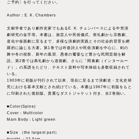
ご予約〕を行ってください。
Author：E. K. Chambers
文献学者であり劇作史家でもあるE. K. チェンバースによる中世演
劇研究の金字塔。本書は、旅芸人や民俗儀式、祭礼劇から宗教劇、
道化や仮面劇に至るまで、多様な演劇的実践とその社会的背景を網
羅的に論じる大著。第1巻では吟遊詩人や民俗演劇を中心に、剣の
舞や冬の祝祭、新年の風習、愚者の饗宴など豊かな民間芸能を解
説。第2巻では典礼劇から道徳劇、さらに「間奏劇（インタールー
ド）」の系譜をたどり、テキスト資料や写本挿絵も多数収録されて
いる。
1903年に初版が刊行されて以来、現在に至るまで演劇史・文化史研
究における基本文献とされ続けている。本書は1967年に初版をもと
に印刷された復刻版。貴重なダストジャケット付き、全2巻揃い。
■Color(Spine)
Cover：Multicolor
Main Body：Light green
■Size （the largest part）