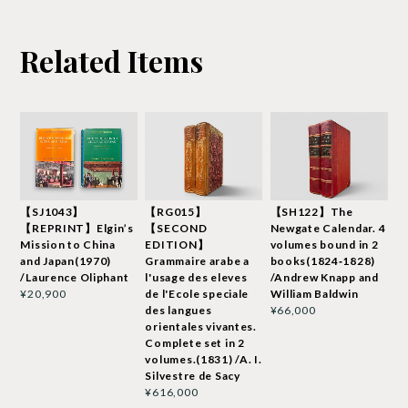
Related Items
【SJ1043】
【RG015】
【SH122】The
【REPRINT】Elgin’s
【SECOND
Newgate Calendar. 4
Mission to China
EDITION】
volumes bound in 2
and Japan(1970)
Grammaire arabe a
books(1824‐1828)
/Laurence Oliphant
l'usage des eleves
/Andrew Knapp and
de l'Ecole speciale
William Baldwin
¥20,900
des langues
¥66,000
orientales vivantes.
Complete set in 2
volumes.(1831) /A. I.
Silvestre de Sacy
¥616,000