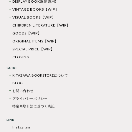
DISPLAY BOOKS(装飾用)
VINTAGE BOOKS【WIP】
VISUAL BOOKS【WIP】
CHIRDREN LITERATURE【WIP】
GOODS【WIP】
ORIGINAL ITEMS【WIP】
SPECIAL PRICE【WIP】
CLOSING
GUIDE
KITAZAWA BOOKSTOREについて
BLOG
お問い合わせ
プライバシーポリシー
特定商取引法に基づく表記
LINK
Instagram