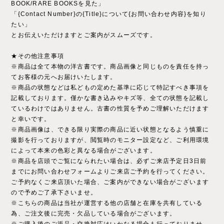
BOOK/RARE BOOKSを見た」
「{Contact Number}の{Title}について{お問い合わせ内容}を知り
たい」
とお伝えいただけますとご案内がスムーズです。
★その他注意事項
※商品は全て本物の洋古書です。商品画像と同じものを責任を持っ
てお客様の元へお届けいたします。
※商品の状態などは私どもの定めた基準に応じて特記すべき事項を
記載しております。僅かな書き込みやキズ等、全ての状態を記載し
ているわけではありません。古書の性質を予めご理解いただけます
と幸いです。
※商品画像は、できる限り実際の商品に近い状態となるよう慎重に
撮影を行っておりますが、閲覧時のモニター設定など、ご利用環境
によって本来の色彩と異なる場合がございます。
※商品を店頭でご覧になられたい場合は、必ずご来店予定日3日前
までにお問い合わせフォームよりご来店ご予約を行ってください。
ご予約なくご来店頂いた場合、ご案内ができない場合がございます
ので予めご了承下さいませ。
※こちらの商品は当社が運営する他の店舗と在庫を共有している
為、ご注文後に完売・欠品している場合がございます。