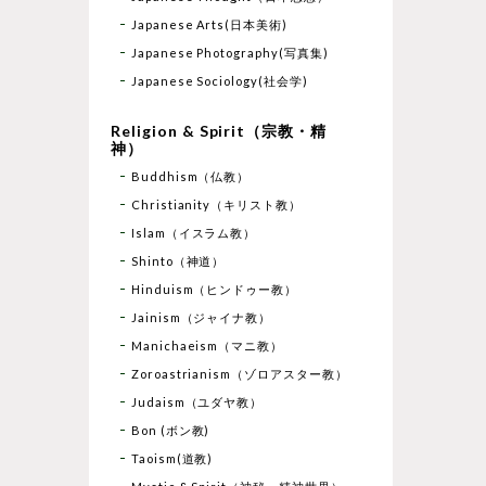
Japanese Arts(日本美術)
Japanese Photography(写真集)
Japanese Sociology(社会学)
Religion & Spirit（宗教・精
神）
Buddhism（仏教）
Christianity（キリスト教）
Islam（イスラム教）
Shinto（神道）
Hinduism（ヒンドゥー教）
Jainism（ジャイナ教）
Manichaeism（マニ教）
Zoroastrianism（ゾロアスター教）
Judaism（ユダヤ教）
Bon (ボン教)
Taoism(道教)