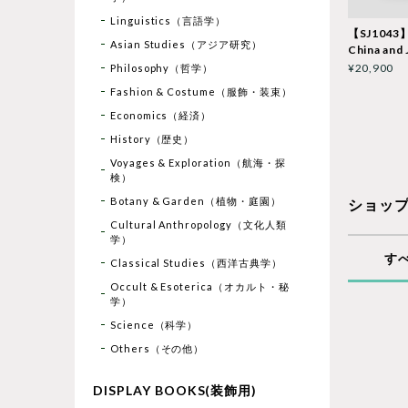
Linguistics（言語学）
【SJ1043】
Asian Studies（アジア研究）
China and 
¥20,900
Philosophy（哲学）
Fashion & Costume（服飾・装束）
Economics（経済）
History（歴史）
Voyages & Exploration（航海・探
検）
Botany & Garden（植物・庭園）
ショッ
Cultural Anthropology（文化人類
学）
す
Classical Studies（西洋古典学）
Occult & Esoterica（オカルト・秘
学）
Science（科学）
Others（その他）
DISPLAY BOOKS(装飾用)