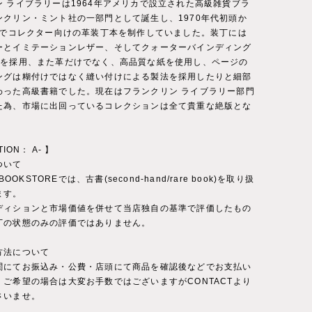
ン ライブラリーは1964年アメリカで設立された高級雑貨ブラ
ンクリン・ミント社の一部門として誕生し、1970年代初頭か
年までコレクター向けの革装丁本を制作していました。装丁には
ーとイミテーションレザー、そしてクォーターバインディング
ンを採用、また革だけでなく、高品質な紙を使用し、ページの
ングは糊付けではなく縫い付けによる製法を採用したりと細部
わった高級書籍でした。現在はフランクリン ライブラリー部門
た為、市場に出回っているコレクションは全て貴重な絶版とな
TION： A- 】
ついて
 BOOKSTOREでは、古書(second-hand/rare book)を取り扱
ます。
ディションと市場価値を併せて当店独自の基準で評価したもの
丁の状態のみの評価ではありません。
方法について
関にてお振込み・公費・店頭にて商品を確認後などでお支払い
。ご希望の場合は大変お手数ではございますがCONTACTより
さいませ。