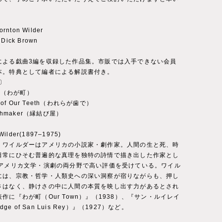
rnton Wilder
r：Dick Brown
による戯曲3編を収録した作品集。市販では入手できない会員
本。特典として編者による解説書付き。
s〕
wn（わが町）
n of Our Teeth（われらが歯で）
tchmaker（縁結び屋）
Wilder(1897–1975)
・ワイルダーはアメリカの小説家・劇作家。人間の生と死、時
日常にひそむ普遍的な真理を独特の詩情で描き出した作家とし
紀アメリカ文学・演劇の両分野で高い評価を受けている。ワイル
には、宗教・哲学・人類史への深い洞察が宿りながらも、押し
さはなく、静けさの中に人間の本質を映し出す力があるとされ
作に『わが町（Our Town）』（1938）、『サン・ルイレイ
idge of San Luis Rey）』（1927）など。