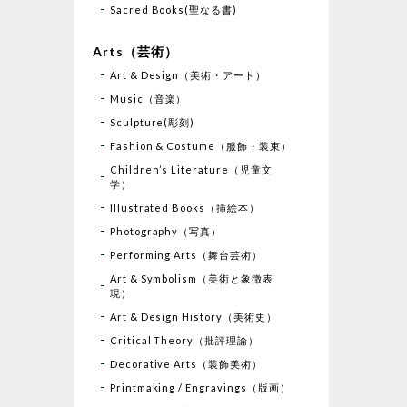
Sacred Books(聖なる書)
Arts（芸術）
Art & Design（美術・アート）
Music（音楽）
Sculpture(彫刻)
Fashion & Costume（服飾・装束）
Children’s Literature（児童文
学）
Illustrated Books（挿絵本）
Photography（写真）
Performing Arts（舞台芸術）
Art & Symbolism（美術と象徴表
現）
Art & Design History（美術史）
Critical Theory（批評理論）
Decorative Arts（装飾美術）
Printmaking / Engravings（版画）