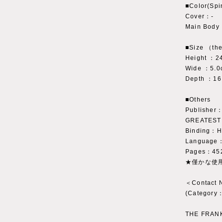
■Color(Spi
Cover：‐
Main Bod
■Size （the
Height ：2
Wide ：5.0
Depth ：16
■Others
Publisher：
GREATEST
Binding：Har
Language：
Pages：45
★僅かな使
＜Contact
(Catego
THE FRAN