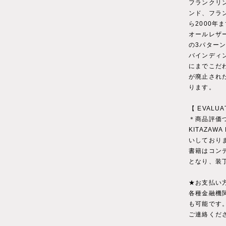
フランクリ
ンド、フラ
ら2000
オールレザ
の3パター
バインディ
にまでこだ
が廃止され
ります。
【 EVALUA
＊商品評価
KITAZAWA
いしており
書籍はコン
となり、装
★お支払い
各種金融機
も可能です
ご連絡くだ