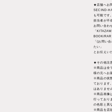
★店舗へお
SECIND
も可能です
担当者が不
お問い合わ
「KITAZAW
BOOK/RA
「{お問い合
たい」
とお伝えい
★その他注
※商品は全
様の元へお
※商品の状
ております
はありませ
※商品画像
行っており
の色彩と異
※商品を店