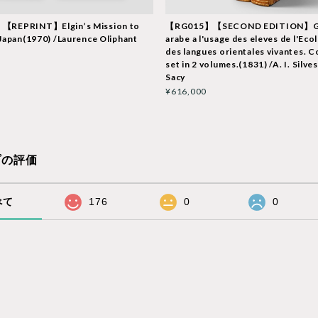
【REPRINT】Elgin’s Mission to
【RG015】【SECOND EDITION】G
Japan(1970) /Laurence Oliphant
arabe a l'usage des eleves de l'Eco
des langues orientales vivantes. 
set in 2 volumes.(1831) /A. I. Silve
Sacy
¥616,000
プの評価
べて
176
0
0