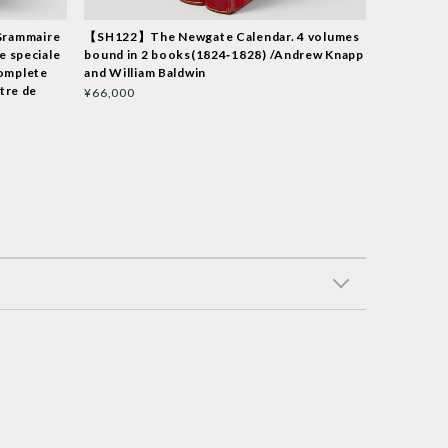
rammaire
【SH122】The Newgate Calendar. 4 volumes
le speciale
bound in 2 books(1824‐1828) /Andrew Knapp
Complete
and William Baldwin
stre de
¥66,000