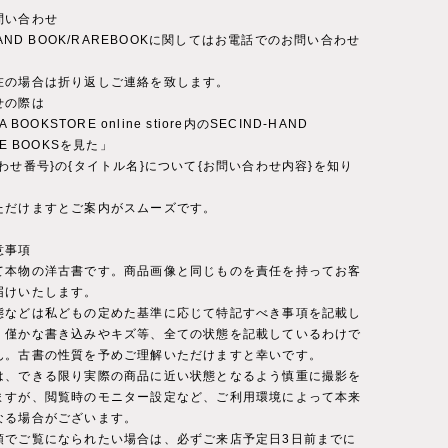
問い合わせ
-HAND BOOK/RAREBOOKに関してはお電話でのお問い合わせ
。
在の場合は折り返しご連絡を致します。
せの際は
A BOOKSTORE online stiore内のSECIND-HAND
RE BOOKSを見た」
わせ番号}の{タイトル名}について{お問い合わせ内容}を知り
ただけますとご案内がスムーズです。
意事項
て本物の洋古書です。商品画像と同じものを責任を持ってお客
届けいたします。
態などは私どもの定めた基準に応じて特記すべき事項を記載し
。僅かな書き込みやキズ等、全ての状態を記載しているわけで
ん。古書の性質を予めご理解いただけますと幸いです。
は、できる限り実際の商品に近い状態となるよう慎重に撮影を
ますが、閲覧時のモニター設定など、ご利用環境によって本来
なる場合がございます。
頭でご覧になられたい場合は、必ずご来店予定日3日前までに