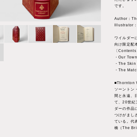
です。
Author：Tho
Illustrato
ワイルダー
向け限定配
〔Content
・Our To
・The Ski
・The Ma
■Thornton 
ソーントン
間と永遠、
て、20世
ダーの作品
つけがまし
ている。代表
橋（The Br