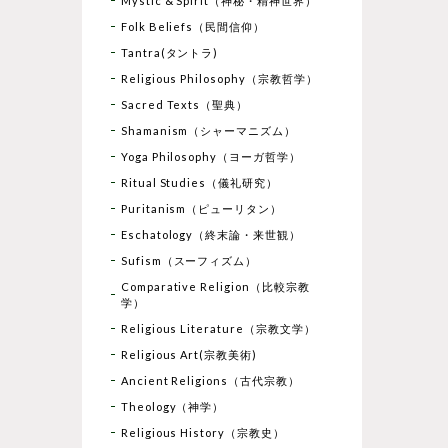
Mystic & Spirit（神秘・精神世界）
Folk Beliefs（民間信仰）
Tantra(タントラ)
Religious Philosophy（宗教哲学）
Sacred Texts（聖典）
Shamanism（シャーマニズム）
Yoga Philosophy（ヨーガ哲学）
Ritual Studies（儀礼研究）
Puritanism（ピューリタン）
Eschatology（終末論・来世観）
Sufism（スーフィズム）
Comparative Religion（比較宗教
学）
Religious Literature（宗教文学）
Religious Art(宗教美術)
Ancient Religions（古代宗教）
Theology（神学）
Religious History（宗教史）