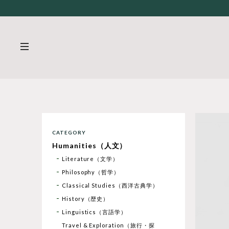
CATEGORY
Humanities（人文）
Literature（文学）
Philosophy（哲学）
Classical Studies（西洋古典学）
History（歴史）
Linguistics（言語学）
Travel & Exploration（旅行・探