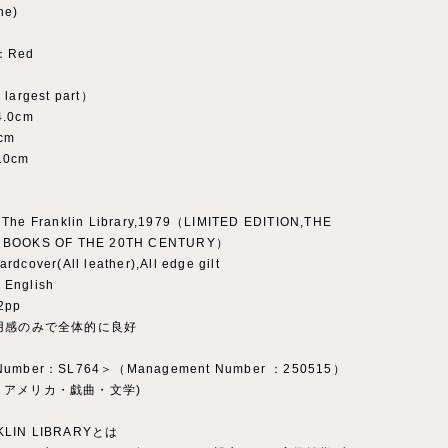
ne)
y：Red
 largest part）
4.0cm
cm
.0cm
The Franklin Library,1979（LIMITED EDITION,THE
 BOOKS OF THE 20TH CENTURY）
dcover(All leather),All edge gilt
English
2pp
用感のみで全体的に良好
 Number：SL764＞（Management Number ：250515）
ry：アメリカ・戯曲・文学)
KLIN LIBRARYとは