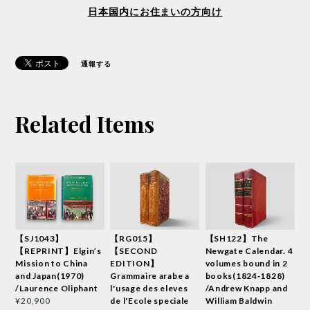
日本国内にお住まいの方向け
通報する
Related Items
【SJ1043】
【RG015】
【SH122】The
【REPRINT】Elgin’s
【SECOND
Newgate Calendar. 4
Mission to China
EDITION】
volumes bound in 2
and Japan(1970)
Grammaire arabe a
books(1824‐1828)
/Laurence Oliphant
l'usage des eleves
/Andrew Knapp and
de l'Ecole speciale
William Baldwin
¥20,900