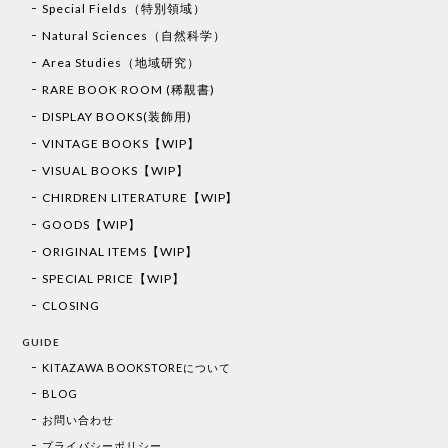
Special Fields（特別領域）
Natural Sciences（自然科学）
Area Studies（地域研究）
RARE BOOK ROOM (稀覯書)
DISPLAY BOOKS(装飾用)
VINTAGE BOOKS【WIP】
VISUAL BOOKS【WIP】
CHIRDREN LITERATURE【WIP】
GOODS【WIP】
ORIGINAL ITEMS【WIP】
SPECIAL PRICE【WIP】
CLOSING
GUIDE
KITAZAWA BOOKSTOREについて
BLOG
お問い合わせ
プライバシーポリシー