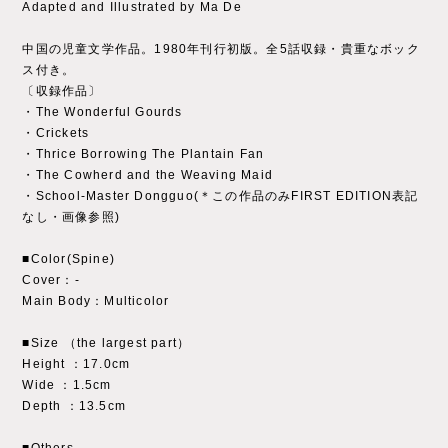
Adapted and Illustrated by Ma De
中国の児童文学作品。1980年刊行初版。全5話収録・貴重なボック
ス付き。
〔収録作品〕
・The Wonderful Gourds
・Crickets
・Thrice Borrowing The Plantain Fan
・The Cowherd and the Weaving Maid
・School-Master Dongguo(＊この作品のみFIRST EDITION表記
なし・画像参照)
■Color(Spine)
Cover：‐
Main Body：Multicolor
■Size （the largest part）
Height ：17.0cm
Wide ：1.5cm
Depth ：13.5cm