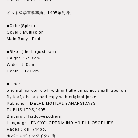
Author：Karl H. Potter
インド哲学百科事典。1995年刊行。
■Color(Spine)
Cover：Multicolor
Main Body：Red
■Size （the largest part）
Height ：25.0cm
Wide ：5.0cm
Depth ：17.0cm
■Others
original maroon cloth with gilt title on spine, small label on
fly-leaf, else a good copy with original jacket
Publisher：DELHI: MOTILAL BANARSIDASS
PUBLISHERS,1995
Binding：Hardcover,others
Language：ENCYCLOPEDIA INDIAN PHILOSOPHIES
Pages：xiii, 744pp.
★バインディングイタミ有