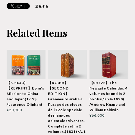
通報する
Related Items
【SJ1043】
【RG015】
【SH122】The
【REPRINT】Elgin’s
【SECOND
Newgate Calendar. 4
Mission to China
EDITION】
volumes bound in 2
and Japan(1970)
Grammaire arabe a
books(1824‐1828)
/Laurence Oliphant
l'usage des eleves
/Andrew Knapp and
de l'Ecole speciale
William Baldwin
¥20,900
des langues
¥66,000
orientales vivantes.
Complete set in 2
volumes.(1831) /A. I.