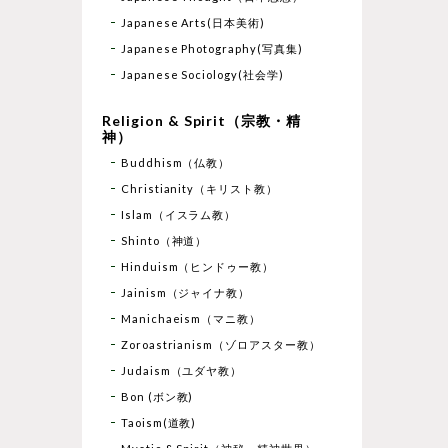
Japanese Arts(日本美術)
Japanese Photography(写真集)
Japanese Sociology(社会学)
Religion & Spirit（宗教・精
神）
Buddhism（仏教）
Christianity（キリスト教）
Islam（イスラム教）
Shinto（神道）
Hinduism（ヒンドゥー教）
Jainism（ジャイナ教）
Manichaeism（マニ教）
Zoroastrianism（ゾロアスター教）
Judaism（ユダヤ教）
Bon (ボン教)
Taoism(道教)