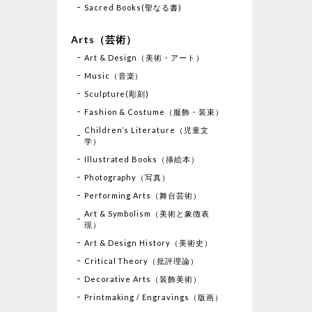
Sacred Books(聖なる書)
Arts（芸術）
Art & Design（美術・アート）
Music（音楽）
Sculpture(彫刻)
Fashion & Costume（服飾・装束）
Children’s Literature（児童文
学）
Illustrated Books（挿絵本）
Photography（写真）
Performing Arts（舞台芸術）
Art & Symbolism（美術と象徴表
現）
Art & Design History（美術史）
Critical Theory（批評理論）
Decorative Arts（装飾美術）
Printmaking / Engravings（版画）