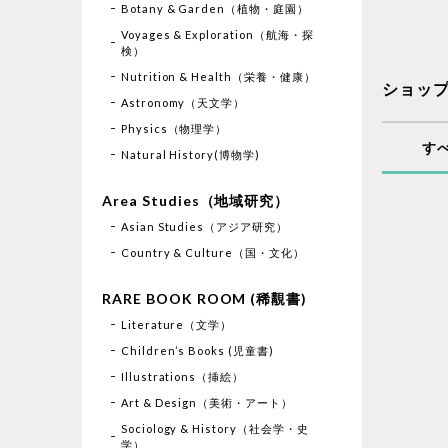
Botany & Garden（植物・庭園）
Voyages & Exploration（航海・探
検）
Nutrition & Health（栄養・健康）
ショッ
Astronomy（天文学）
Physics（物理学）
す
Natural History(博物学)
Area Studies（地域研究）
Asian Studies（アジア研究）
Country & Culture（国・文化）
RARE BOOK ROOM (稀覯書)
Literature（文学）
Children’s Books (児童書)
Illustrations（挿絵）
Art & Design（美術・アート）
Sociology & History（社会学・史
学）