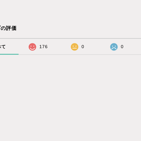
プの評価
べて
176
0
0