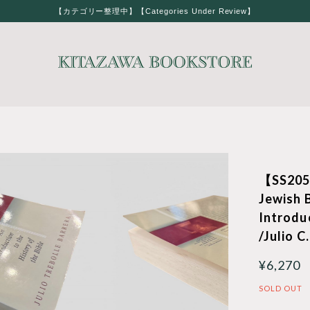
【カテゴリー整理中】【Categories Under Review】
【SS205
Jewish B
Introduc
/Julio C
¥6,270
SOLD OUT