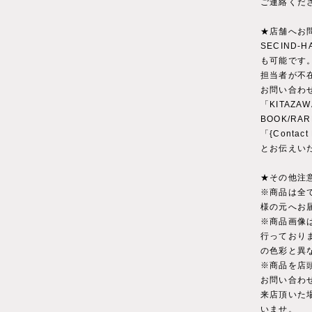
ご連絡くだ
★店舗へお
SECIND
も可能です
担当者が不
お問い合わ
「KITAZAW
BOOK/RA
「{Conta
とお伝えい
★その他注
※商品は全
様の元へお
※商品画像
行っており
の色彩と異
※商品を店
お問い合わ
来店頂いた
いませ。