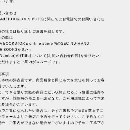
さいませ。
問い合わせ
-HAND BOOK/RAREBOOKに関してはお電話でのお問い合わせ
。
在の場合は折り返しご連絡を致します。
せの際は
A BOOKSTORE online stiore内のSECIND-HAND
RE BOOKSを見た」
ct Number}の{Title}について{お問い合わせ内容}を知りたい」
ただけますとご案内がスムーズです。
意事項
て本物の洋古書です。商品画像と同じものを責任を持ってお客
届けいたします。
は、できる限り実際の商品に近い状態となるよう慎重に撮影を
ますが、閲覧時のモニター設定など、ご利用環境によって本来
なる場合がございます。
頭でご覧になられたい場合は、必ずご来店予定日3日前までに
せフォームよりご来店ご予約を行ってください。ご予約なくご
場合、ご案内ができない場合がございますので予めご了承下さ