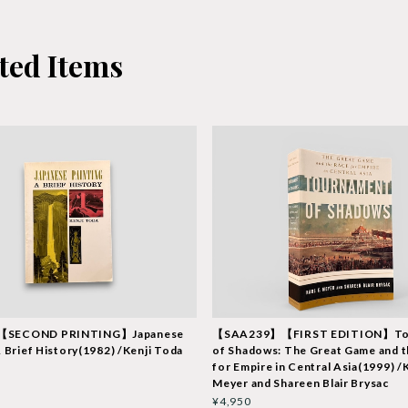
ted Items
【SECOND PRINTING】Japanese
【SAA239】【FIRST EDITION】To
A Brief History(1982) /Kenji Toda
of Shadows: The Great Game and t
for Empire in Central Asia(1999) /K
Meyer and Shareen Blair Brysac
¥4,950