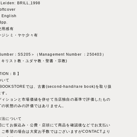
Leiden: BRILL,1998
ftcover
English
3pp.
使用感有
ージシミ・ヤケ少々有
 Number：SS205＞（Management Number ：250403）
ory：キリスト教・ユダヤ教・聖書・宗教)
TION：B 】
ついて
 BOOKSTOREでは、古書(second-hand/rare book)を取り扱
ます。
ディションと市場価値を併せて当店独自の基準で評価したもの
丁の状態のみの評価ではありません。
方法について
関にてお振込み・公費・店頭にて商品を確認後などでお支払い
。ご希望の場合は大変お手数ではございますがCONTACTより