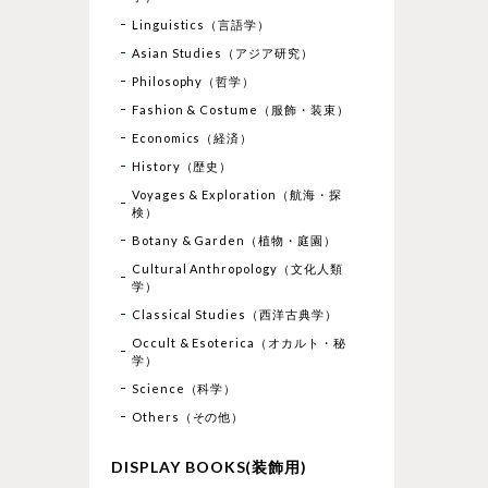
Linguistics（言語学）
Asian Studies（アジア研究）
Philosophy（哲学）
Fashion & Costume（服飾・装束）
Economics（経済）
History（歴史）
Voyages & Exploration（航海・探
検）
Botany & Garden（植物・庭園）
Cultural Anthropology（文化人類
学）
Classical Studies（西洋古典学）
Occult & Esoterica（オカルト・秘
学）
Science（科学）
Others（その他）
DISPLAY BOOKS(装飾用)