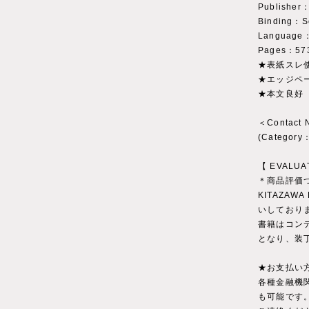
Publisher：
Binding：So
Language：
Pages：57
★表紙スレ
★エッジペ
★本文良好
＜Contact
(Categ
【 EVALUA
＊商品評価
KITAZAWA
いしており
書籍はコン
となり、装
★お支払い
各種金融機
も可能です