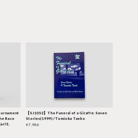
urnament
【SJ1052】The Funeral of a Giraffe: Seven
he Race
Stories(1999) /Tomioka Taeko
arl E.
¥7,986