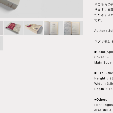
※こちらの
ります。在
ただきます
です。
Author：Jul
ユダヤ教と
■Color(Spi
Cover：‐
Main Body：
■Size （the
Height ：2
Wide ：3.5
Depth ：16
■Others
First Engli
else still 