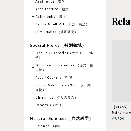
Aesthetics（美学）
Architecture（建築）
Calligraphy（書道）
Rela
Crafts & Folk Art（工芸・民芸）
Film Studies（映画研究）
Special Fields（特別領域）
Occult & Esoterica（オカルト・秘
学）
Ghosts & Supernatural（怪異・超
自然）
Food / Cookery（料理）
Sports & Vehicles（スポーツ・乗
り物）
Christmas（クリスマス）
Others（その他）
【SJ955】
Painting: 
Natural Sciences（自然科学）
¥9,900
Science（科学）