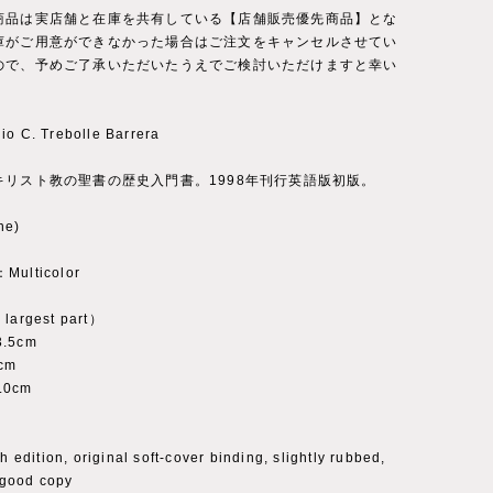
商品は実店舗と在庫を共有している【店舗販売優先商品】とな
庫がご用意ができなかった場合はご注文をキャンセルさせてい
ので、予めご了承いただいたうえでご検討いただけますと幸い
io C. Trebolle Barrera
キリスト教の聖書の歴史入門書。1998年刊行英語版初版。
ne)
Multicolor
 largest part）
3.5cm
cm
.0cm
sh edition, original soft-cover binding, slightly rubbed,
a good copy