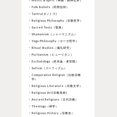
Mystic & Spirit（神秘・精神世界）
Folk Beliefs（民間信仰）
Tantra(タントラ)
Religious Philosophy（宗教哲学）
Sacred Texts（聖典）
Shamanism（シャーマニズム）
Yoga Philosophy（ヨーガ哲学）
Ritual Studies（儀礼研究）
Puritanism（ピューリタン）
Eschatology（終末論・来世観）
Sufism（スーフィズム）
Comparative Religion（比較宗教
学）
Religious Literature（宗教文学）
Religious Art(宗教美術)
Ancient Religions（古代宗教）
Theology（神学）
Religious History（宗教史）