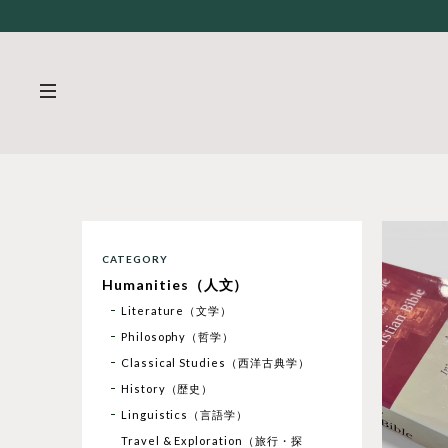
CATEGORY
Humanities（人文）
Literature（文学）
Philosophy（哲学）
Classical Studies（西洋古典学）
History（歴史）
Linguistics（言語学）
Travel & Exploration（旅行・探