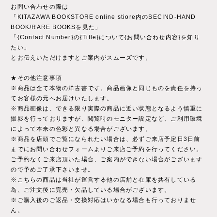
お問い合わせの際は
「KITAZAWA BOOKSTORE online stiore内のSECIND-HAND
BOOK/RARE BOOKSを見た」
「{Contact Number}の{Title}について{お問い合わせ内容}を知り
たい」
とお伝えいただけますとご案内がスムーズです。
★その他注意事項
※商品は全て本物の洋古書です。商品画像と同じものを責任を持っ
てお客様の元へお届けいたします。
※商品画像は、できる限り実際の商品に近い状態となるよう慎重に
撮影を行っておりますが、閲覧時のモニター設定など、ご利用環境
によって本来の色彩と異なる場合がございます。
※商品を店頭でご覧になられたい場合は、必ずご来店予定日3日前
までにお問い合わせフォームよりご来店ご予約を行ってください。
ご予約なくご来店頂いた場合、ご案内ができない場合がございます
ので予めご了承下さいませ。
※こちらの商品は当社が運営する他の店舗と在庫を共有している
為、ご注文後に完売・欠品している場合がございます。
※ご購入後のご返品・交換対応はいかなる場合も行っておりませ
ん。