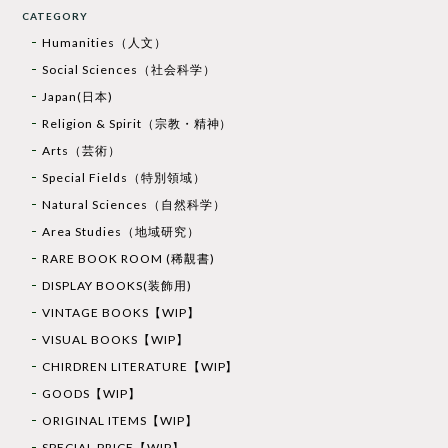
CATEGORY
Humanities（人文）
Social Sciences（社会科学）
Japan(日本)
Religion & Spirit（宗教・精神）
Arts（芸術）
Special Fields（特別領域）
Natural Sciences（自然科学）
Area Studies（地域研究）
RARE BOOK ROOM (稀覯書)
DISPLAY BOOKS(装飾用)
VINTAGE BOOKS【WIP】
VISUAL BOOKS【WIP】
CHIRDREN LITERATURE【WIP】
GOODS【WIP】
ORIGINAL ITEMS【WIP】
SPECIAL PRICE【WIP】