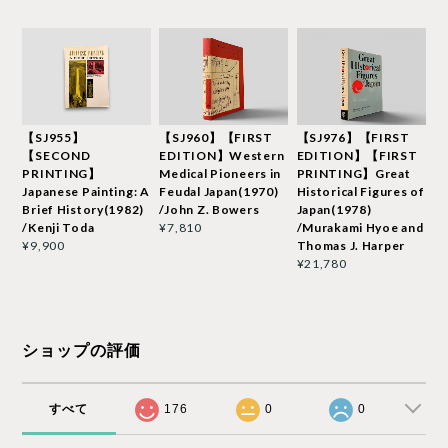
【SJ955】
【SJ960】【FIRST
【SJ976】【FIRST
【SECOND
EDITION】Western
EDITION】【FIRST
PRINTING】
Medical Pioneers in
PRINTING】Great
Japanese Painting: A
Feudal Japan(1970)
Historical Figures of
Brief History(1982)
/John Z. Bowers
Japan(1978)
/Kenji Toda
/Murakami Hyoe and
¥7,810
Thomas J. Harper
¥9,900
¥21,780
ショップの評価
すべて
176
0
0