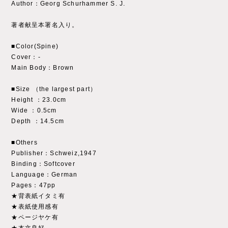
Author：Georg Schurhammer S. J.
著者献呈本署名入り。
■Color(Spine)
Cover：‐
Main Body：Brown
■Size （the largest part）
Height ：23.0cm
Wide ：0.5cm
Depth ：14.5cm
■Others
Publisher：Schweiz,1947
Binding：Softcover
Language：German
Pages：47pp
★背表紙イタミ有
★表紙使用感有
★ページヤケ有