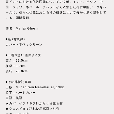
東インドにおける仏教図像についての文献。インド、ビルマ、中
国、ジャワ、ネパール、チベットから収集した考古学的データをベ
ースに、様々な仏教における神の概念について分かり易く説明して
いる。図版収録。
著者：Mallar Ghosh
■色 (背表紙)
カバー・本体：グリーン
■一番大きい値のサイズ
高さ：29.5cm
横幅：3.0cm
奥行：23.0cm
■その他特記事項
出版：Munshiram Manoharlal, 1980
装丁：ハードカバー
言語：英語
★カバーイタミヤブレかなり目立ち有
★クロスイタミ汚れ使用感目立ち有