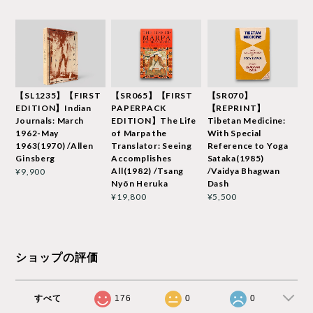
【SL1235】【FIRST
【SR065】【FIRST
【SR070】
EDITION】Indian
PAPERPACK
【REPRINT】
Journals: March
EDITION】The Life
Tibetan Medicine:
1962-May
of Marpa the
With Special
1963(1970) /Allen
Translator: Seeing
Reference to Yoga
Ginsberg
Accomplishes
Sataka(1985)
All(1982) /Tsang
/Vaidya Bhagwan
¥9,900
Nyön Heruka
Dash
¥19,800
¥5,500
ショップの評価
すべて
176
0
0