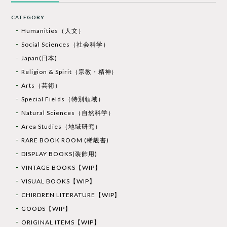
CATEGORY
Humanities（人文）
Social Sciences（社会科学）
Japan(日本)
Religion & Spirit（宗教・精神）
Arts（芸術）
Special Fields（特別領域）
Natural Sciences（自然科学）
Area Studies（地域研究）
RARE BOOK ROOM (稀覯書)
DISPLAY BOOKS(装飾用)
VINTAGE BOOKS【WIP】
VISUAL BOOKS【WIP】
CHIRDREN LITERATURE【WIP】
GOODS【WIP】
ORIGINAL ITEMS【WIP】