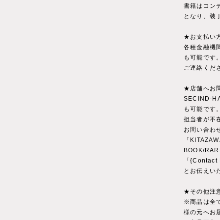
書籍はコン
となり、装
★お支払い
各種金融機
も可能です
ご連絡くだ
★店舗へお
SECIND
も可能です
担当者が不
お問い合わ
「KITAZAW
BOOK/RA
「{Conta
とお伝えい
★その他注
※商品は全
様の元へお