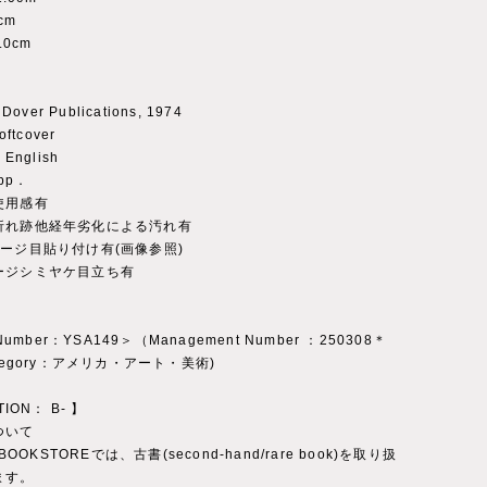
cm
.0cm
Dover Publications, 1974
ftcover
English
pp．
使用感有
折れ跡他経年劣化による汚れ有
ージ目貼り付け有(画像参照)
ージシミヤケ目立ち有
 Number：YSA149＞（Management Number ：250308＊
tegory：アメリカ・アート・美術)
TION： B- 】
ついて
 BOOKSTOREでは、古書(second-hand/rare book)を取り扱
ます。