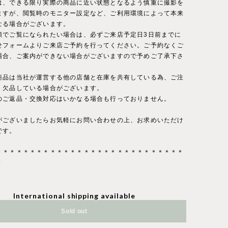
は、できる限り実際の商品に近い状態となるよう慎重に撮影を
ますが、閲覧時のモニター設定など、ご利用環境によって本来
なる場合がございます。
頭でご覧になられたい場合は、必ずご来店予定日3日前までに
せフォームよりご来店ご予約を行ってください。ご予約なくご
場合、ご案内ができない場合がございますので予めご了承下さ
商品は当社が運営する他の店舗と在庫を共有している為、ご注
・欠品している場合がございます。
のご返品・交換対応はいかなる場合も行っておりません。
がございましたらお気軽にお問い合わせの上、お求めいただけ
です。
＊＊＊＊＊＊＊＊＊＊＊＊＊＊＊＊＊＊＊＊＊＊＊＊＊＊＊＊
＊
International shipping available
Sold out