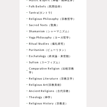
Mystic & Spirit（神秘・精神世界）
Folk Beliefs（民間信仰）
Tantra(タントラ)
Religious Philosophy（宗教哲学）
Sacred Texts（聖典）
Shamanism（シャーマニズム）
Yoga Philosophy（ヨーガ哲学）
Ritual Studies（儀礼研究）
Puritanism（ピューリタン）
Eschatology（終末論・来世観）
Sufism（スーフィズム）
Comparative Religion（比較宗教
学）
Religious Literature（宗教文学）
Religious Art(宗教美術)
Ancient Religions（古代宗教）
Theology（神学）
Religious History（宗教史）