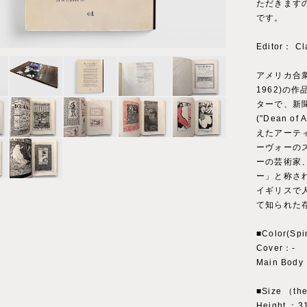
ただきます
です。
Editor： Cl
アメリカ合衆
1962)
ターで、新
("Dean o
えたアーテ
ーヴォーの
ーの芸術家
ー」と称さ
イギリスで
て知られた
■Color(Spi
Cover：‐
Main Body
■Size （the
Height ：3