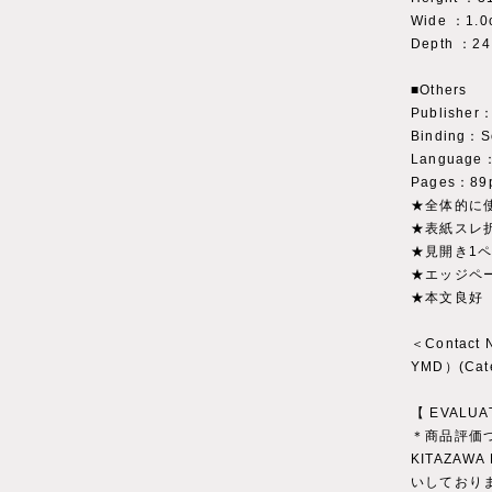
Wide ：1.0
Depth ：24
■Others
Publisher：
Binding：So
Language：
Pages：89
★全体的に
★表紙スレ
★見開き1ペ
★エッジペ
★本文良好
＜Contact
YMD）(Ca
【 EVALUA
＊商品評価
KITAZAWA
いしており