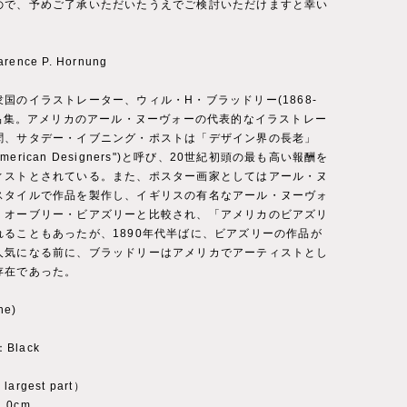
ので、予めご了承いただいたうえでご検討いただけますと幸い
arence P. Hornung
国のイラストレーター、ウィル・H・ブラッドリー(1868-
の作品集。アメリカのアール・ヌーヴォーの代表的なイラストレー
聞、サタデー・イブニング・ポストは「デザイン界の長老」
f American Designers")と呼び、20世紀初頭の最も高い報酬を
ィストとされている。また、ポスター画家としてはアール・ヌ
スタイルで作品を製作し、イギリスの有名なアール・ヌーヴォ
、オーブリー・ビアズリーと比較され、「アメリカのビアズリ
れることもあったが、1890年代半ばに、ビアズリーの作品が
人気になる前に、ブラッドリーはアメリカでアーティストとし
存在であった。
ne)
：Black
 largest part）
1.0cm