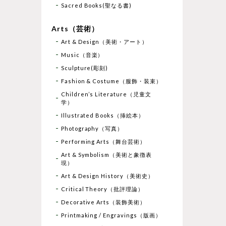
Sacred Books(聖なる書)
Arts（芸術）
Art & Design（美術・アート）
Music（音楽）
Sculpture(彫刻)
Fashion & Costume（服飾・装束）
Children’s Literature（児童文
学）
Illustrated Books（挿絵本）
Photography（写真）
Performing Arts（舞台芸術）
Art & Symbolism（美術と象徴表
現）
Art & Design History（美術史）
Critical Theory（批評理論）
Decorative Arts（装飾美術）
Printmaking / Engravings（版画）