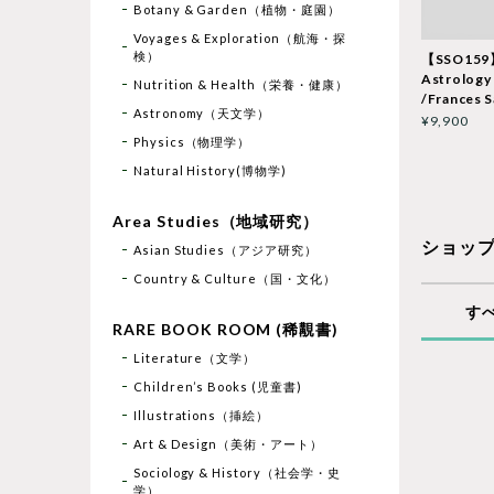
Botany & Garden（植物・庭園）
Voyages & Exploration（航海・探
検）
【SSO159
Astrology
Nutrition & Health（栄養・健康）
/Frances S
Astronomy（天文学）
¥9,900
Physics（物理学）
Natural History(博物学)
Area Studies（地域研究）
ショッ
Asian Studies（アジア研究）
Country & Culture（国・文化）
す
RARE BOOK ROOM (稀覯書)
Literature（文学）
Children’s Books (児童書)
Illustrations（挿絵）
Art & Design（美術・アート）
Sociology & History（社会学・史
学）