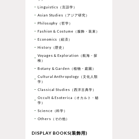
Linguistics（言語学）
Asian Studies（アジア研究）
Philosophy（哲学）
Fashion & Costume（服飾・装束）
Economics（経済）
History（歴史）
Voyages & Exploration（航海・探
検）
Botany & Garden（植物・庭園）
Cultural Anthropology（文化人類
学）
Classical Studies（西洋古典学）
Occult & Esoterica（オカルト・秘
学）
Science（科学）
Others（その他）
DISPLAY BOOKS(装飾用)