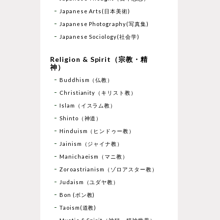
Japanese Arts(日本美術)
Japanese Photography(写真集)
Japanese Sociology(社会学)
Religion & Spirit（宗教・精
神）
Buddhism（仏教）
Christianity（キリスト教）
Islam（イスラム教）
Shinto（神道）
Hinduism（ヒンドゥー教）
Jainism（ジャイナ教）
Manichaeism（マニ教）
Zoroastrianism（ゾロアスター教）
Judaism（ユダヤ教）
Bon (ボン教)
Taoism(道教)