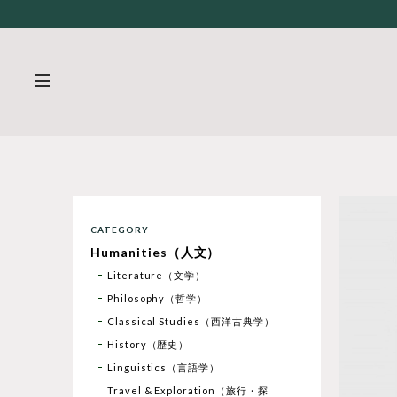
CATEGORY
Humanities（人文）
Literature（文学）
Philosophy（哲学）
Classical Studies（西洋古典学）
History（歴史）
Linguistics（言語学）
Travel & Exploration（旅行・探