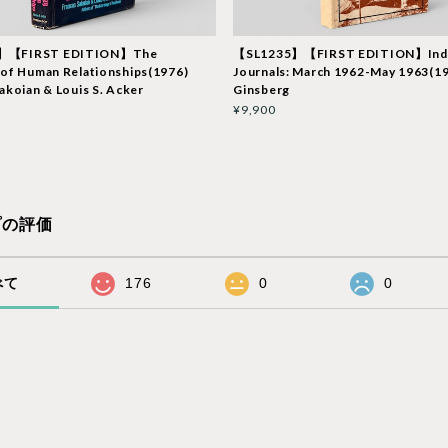
】【FIRST EDITION】The
【SL1235】【FIRST EDITION】Ind
 of Human Relationships(1976)
Journals: March 1962-May 1963(19
akoian & Louis S. Acker
Ginsberg
¥9,900
プの評価
べて
176
0
0