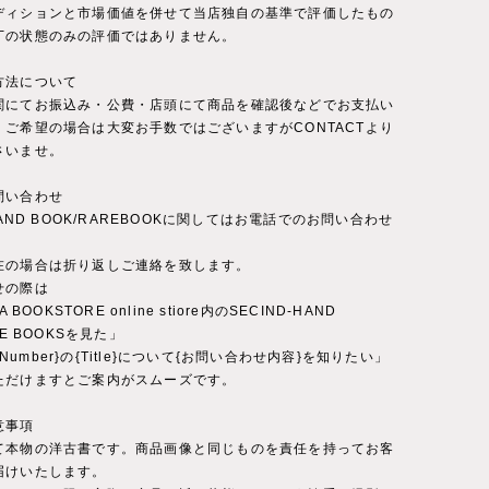
ディションと市場価値を併せて当店独自の基準で評価したもの
丁の状態のみの評価ではありません。
方法について
関にてお振込み・公費・店頭にて商品を確認後などでお支払い
。ご希望の場合は大変お手数ではございますがCONTACTより
さいませ。
問い合わせ
-HAND BOOK/RAREBOOKに関してはお電話でのお問い合わせ
。
在の場合は折り返しご連絡を致します。
せの際は
A BOOKSTORE online stiore内のSECIND-HAND
RE BOOKSを見た」
ct Number}の{Title}について{お問い合わせ内容}を知りたい」
ただけますとご案内がスムーズです。
意事項
て本物の洋古書です。商品画像と同じものを責任を持ってお客
届けいたします。