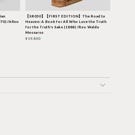
ian
【SR050】【FIRST EDITION】The Road to
70) /Allen
Heaven: A Book for All Who Love the Truth
for the Truth's Sake (1888) /Rev. Waldo
Messaros
¥19,800